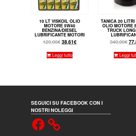
10 LT VISKOIL OLIO
TANICA 20 LITRI
MOTORE 5W40
OLIO MOTORE 5
BENZINA/DIESEL
TRUCK LONG 
LUBRIFICANTE MOTORI
LUBRIFICA
Il
Il
Il
120,00
€
38,61
€
340,00
€
77,
prezzo
prezzo
pre
originale
attuale
ori
Leggi tutto
Leggi tut
era:
è:
era
120,00€.
38,61€.
340
SEGUICI SU FACEBOOK CON I
NOSTRI NOLEGGI
Facebook