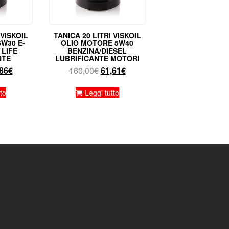
 VISKOIL
TANICA 20 LITRI VISKOIL
W30 E-
OLIO MOTORE 5W40
LIFE
BENZINA/DIESEL
NTE
LUBRIFICANTE MOTORI
Il
Il
Il
86
€
160,00
€
61,61
€
zzo
prezzo
prezzo
prezzo
ginale
attuale
originale
attuale
to
Leggi tutto
:
è:
era:
è:
,00€.
77,86€.
160,00€.
61,61€.