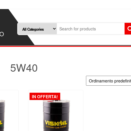
SO
5W40
IN OFFERTA!