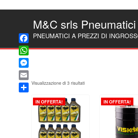
Skip
to
the
M&C srls Pneumatici
content
PNEUMATICI A PREZZI DI INGROS
Facebook
WhatsApp
Messenger
Visualizzazione di 3 risultati
Email
Condividi
IN OFFERTA!
IN OFFERTA!