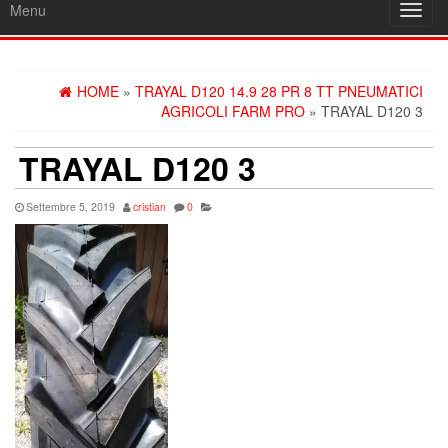
Menu
Toggl
navig
HOME
»
TRAYAL D120 14.9 28 PR 8 TT PNEUMATICI
AGRICOLI FARM PRO
» TRAYAL D120 3
TRAYAL D120 3
Settembre 5, 2019
cristian
0