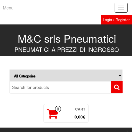
Skip
Menu
Toggl
to
navig
the
Login / Register
content
M&C srls Pneumatici
PNEUMATICI A PREZZI DI INGROSSO
CART
0
0,00€