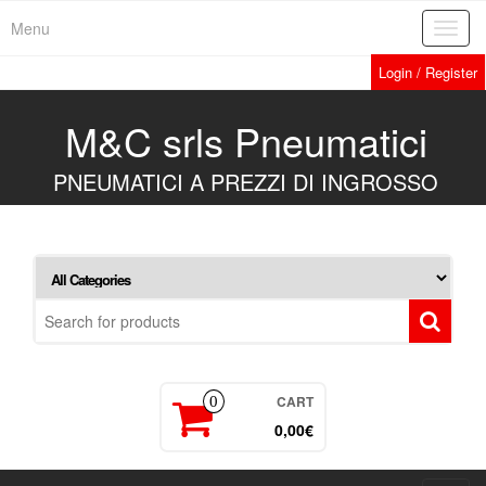
Skip
Menu
Toggl
to
navig
the
Login / Register
content
M&C srls Pneumatici
PNEUMATICI A PREZZI DI INGROSSO
CART
0
0,00€