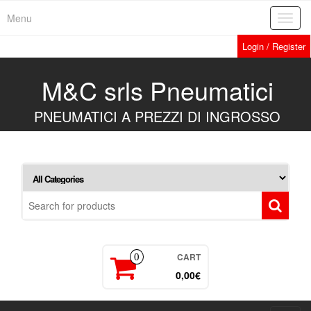
Skip
Menu
Toggl
to
navig
the
Login / Register
content
M&C srls Pneumatici
PNEUMATICI A PREZZI DI INGROSSO
CART
0
0,00€