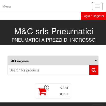
Skip
Menu
Toggl
to
navig
the
Login / Register
content
M&C srls Pneumatici
PNEUMATICI A PREZZI DI INGROSSO
CART
0
0,00€