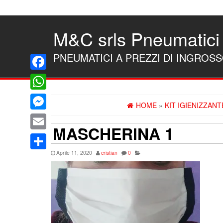
Skip
to
the
M&C srls Pneumatici
content
PNEUMATICI A PREZZI DI INGROS
Facebook
WhatsApp
HOME
»
KIT IGIENIZZAN
Messenger
MASCHERINA 1
Email
Aprile 11, 2020
cristian
0
Condividi