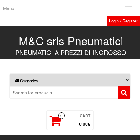
Skip
Menu
Toggl
to
navig
the
Login / Register
content
M&C srls Pneumatici
PNEUMATICI A PREZZI DI INGROSSO
CART
0
0,00€