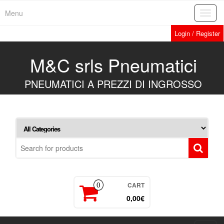
Skip
Menu
Toggl
to
navig
the
Login / Register
content
M&C srls Pneumatici
PNEUMATICI A PREZZI DI INGROSSO
CART
0
0,00€