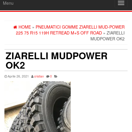
Menu
Toggl
navig
HOME
»
PNEUMATICI GOMME ZIARELLI MUD-POWER
225 75 R15 119H RETREAD M+S OFF ROAD
» ZIARELLI
MUDPOWER OK2
ZIARELLI MUDPOWER
OK2
Aprile 26, 2021
cristian
0