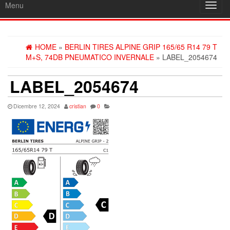
Menu
Toggl
navig
HOME
»
BERLIN TIRES ALPINE GRIP 165/65 R14 79 T
M+S, 74DB PNEUMATICO INVERNALE
» LABEL_2054674
LABEL_2054674
Dicembre 12, 2024
cristian
0