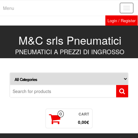
Skip
Menu
Toggl
to
navig
the
Login / Register
content
M&C srls Pneumatici
PNEUMATICI A PREZZI DI INGROSSO
CART
0
0,00€