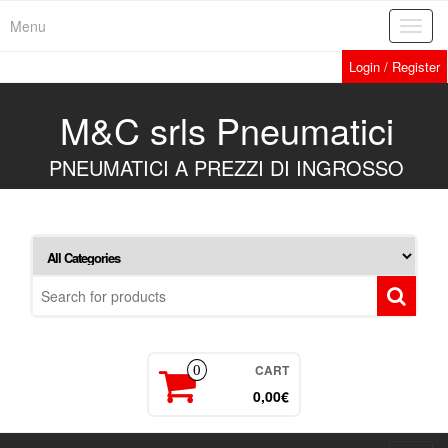
Skip
Menu
Toggl
to
navig
the
Login / Register
content
M&C srls Pneumatici
PNEUMATICI A PREZZI DI INGROSSO
CART
0
0,00€