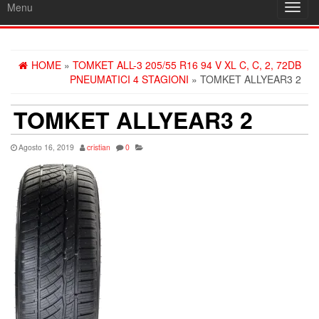
Menu
Toggl
navig
HOME
»
TOMKET ALL-3 205/55 R16 94 V XL C, C, 2, 72DB
PNEUMATICI 4 STAGIONI
» TOMKET ALLYEAR3 2
TOMKET ALLYEAR3 2
Agosto 16, 2019
cristian
0