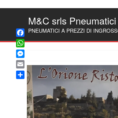
Skip
to
the
M&C srls Pneumatici
content
PNEUMATICI A PREZZI DI INGROS
Facebook
WhatsApp
Messenger
Email
Condividi