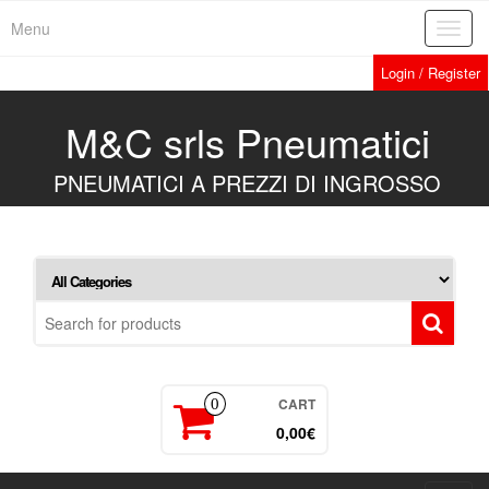
Skip
Menu
Toggl
to
navig
the
Login / Register
content
M&C srls Pneumatici
PNEUMATICI A PREZZI DI INGROSSO
CART
0
0,00€