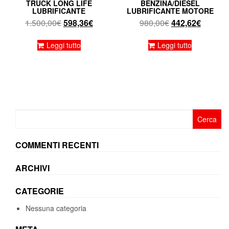
TRUCK LONG LIFE
BENZINA/DIESEL
LUBRIFICANTE
LUBRIFICANTE MOTORE
Il
Il
Il
Il
1.500,00
€
598,36
€
980,00
€
442,62
€
prezzo
prezzo
prezzo
prezzo
originale
attuale
originale
attuale
Leggi tutto
Leggi tutto
era:
è:
era:
è:
1.500,00€.
598,36€.
980,00€.
442,62€
Ricerca
per:
COMMENTI RECENTI
ARCHIVI
CATEGORIE
Nessuna categoria