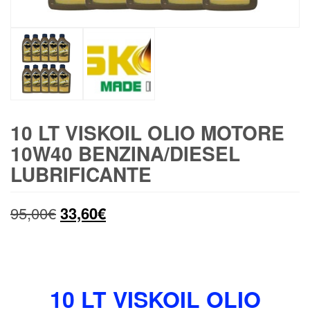
10 LT VISKOIL OLIO MOTORE
10W40 BENZINA/DIESEL
LUBRIFICANTE
Il
Il
95,00
€
33,60
€
prezzo
prezzo
originale
attuale
era:
è:
10 LT VISKOIL OLIO