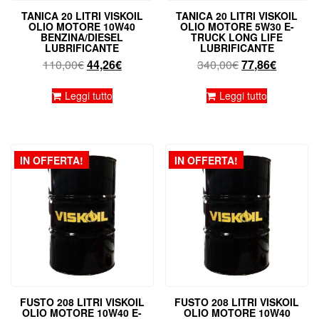
TANICA 20 LITRI VISKOIL
TANICA 20 LITRI VISKOIL
OLIO MOTORE 10W40
OLIO MOTORE 5W30 E-
BENZINA/DIESEL
TRUCK LONG LIFE
LUBRIFICANTE
LUBRIFICANTE
Il
Il
Il
Il
110,00
€
44,26
€
340,00
€
77,86
€
prezzo
prezzo
prezzo
prezzo
originale
attuale
originale
attuale
Leggi tutto
Leggi tutto
era:
è:
era:
è:
110,00€.
44,26€.
340,00€.
77,86€.
IN OFFERTA!
IN OFFERTA!
FUSTO 208 LITRI VISKOIL
FUSTO 208 LITRI VISKOIL
OLIO MOTORE 10W40 E-
OLIO MOTORE 10W40