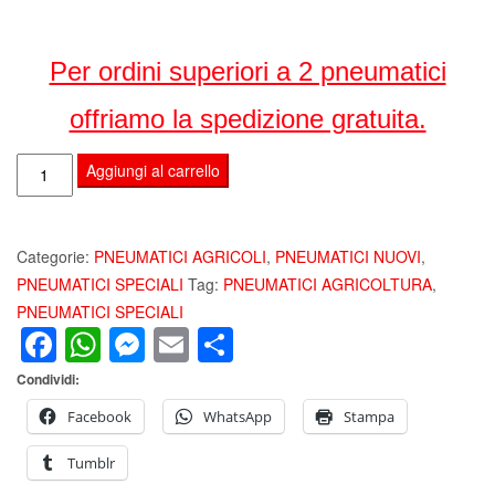
Per ordini superiori a 2 pneumatici
offriamo la spedizione gratuita.
ALLIANCE
Aggiungi al carrello
250
70
R16
Categorie:
PNEUMATICI AGRICOLI
,
PNEUMATICI NUOVI
,
104A8
PNEUMATICI SPECIALI
Tag:
PNEUMATICI AGRICOLTURA
,
TL
PNEUMATICI SPECIALI
Facebook
WhatsApp
Messenger
Email
Condividi
370
PNEUMATICI
Condividi:
AGRICOLI
FARM
Facebook
WhatsApp
Stampa
PRO
Tumblr
quantità