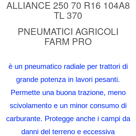
era:
è:
ALLIANCE 250 70 R16 104A8
TL 370
540,00€.
210,00€.
PNEUMATICI AGRICOLI
FARM PRO
è un pneumatico radiale per trattori di
grande potenza in lavori pesanti.
Permette una buona trazione, meno
scivolamento e un minor consumo di
carburante. Protegge anche i campi da
danni del terreno e eccessiva