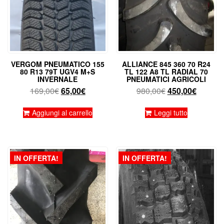
VERGOM PNEUMATICO 155
ALLIANCE 845 360 70 R24
80 R13 79T UGV4 M+S
TL 122 A8 TL RADIAL 70
INVERNALE
PNEUMATICI AGRICOLI
Il
Il
Il
Il
169,00
€
65,00
€
980,00
€
450,00
€
prezzo
prezzo
prezzo
prezzo
originale
attuale
originale
attuale
Aggiungi al carrello
Leggi tutto
era:
è:
era:
è:
169,00€.
65,00€.
980,00€.
450,00€
IN OFFERTA!
IN OFFERTA!