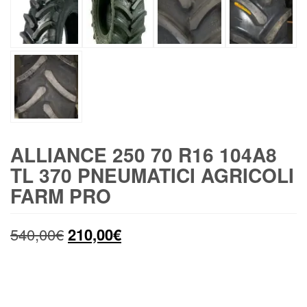
ALLIANCE 250 70 R16 104A8
TL 370 PNEUMATICI AGRICOLI
FARM PRO
Il
Il
540,00
€
210,00
€
prezzo
prezzo
originale
attuale