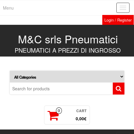
Skip
Menu
Toggl
to
navig
the
Login / Register
content
M&C srls Pneumatici
PNEUMATICI A PREZZI DI INGROSSO
CART
0
0,00€