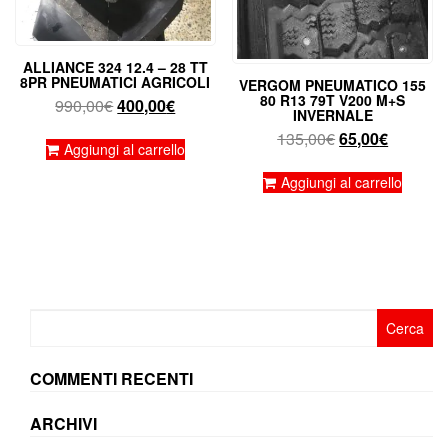
ALLIANCE 324 12.4 – 28 TT
8PR PNEUMATICI AGRICOLI
VERGOM PNEUMATICO 155
80 R13 79T V200 M+S
Il
Il
990,00
€
400,00
€
INVERNALE
prezzo
prezzo
Il
Il
135,00
€
65,00
€
originale
attuale
Aggiungi al carrello
prezzo
prezzo
era:
è:
originale
attuale
Aggiungi al carrello
990,00€.
400,00€.
era:
è:
135,00€.
65,00€.
Ricerca
per:
COMMENTI RECENTI
ARCHIVI