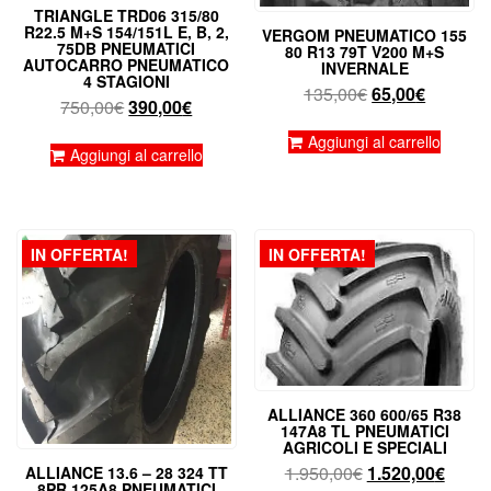
TRIANGLE TRD06 315/80
R22.5 M+S 154/151L E, B, 2,
VERGOM PNEUMATICO 155
75DB PNEUMATICI
80 R13 79T V200 M+S
AUTOCARRO PNEUMATICO
INVERNALE
4 STAGIONI
Il
Il
135,00
€
65,00
€
Il
Il
750,00
€
390,00
€
prezzo
prezzo
prezzo
prezzo
originale
attuale
Aggiungi al carrello
originale
attuale
Aggiungi al carrello
era:
è:
era:
è:
135,00€.
65,00€.
750,00€.
390,00€.
IN OFFERTA!
IN OFFERTA!
ALLIANCE 360 600/65 R38
147A8 TL PNEUMATICI
AGRICOLI E SPECIALI
Il
Il
1.950,00
€
1.520,00
€
ALLIANCE 13.6 – 28 324 TT
8PR 125A8 PNEUMATICI