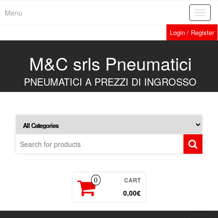
Skip
Menu
Toggl
to
navig
the
Login / Register
content
M&C srls Pneumatici
PNEUMATICI A PREZZI DI INGROSSO
CART
0
0,00€