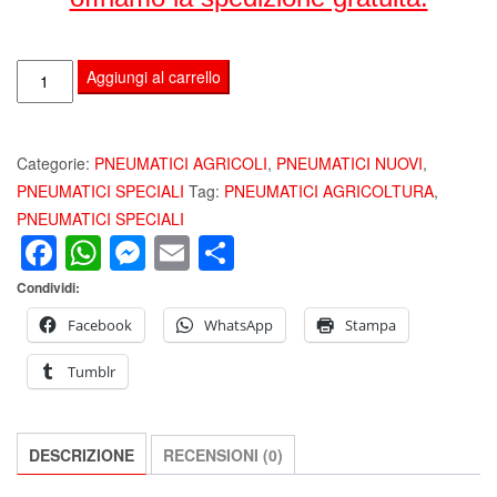
ALLIANCE
Aggiungi al carrello
846
460/85
R34
Categorie:
PNEUMATICI AGRICOLI
,
PNEUMATICI NUOVI
,
(18.4
PNEUMATICI SPECIALI
Tag:
PNEUMATICI AGRICOLTURA
,
R34)
PNEUMATICI SPECIALI
Facebook
WhatsApp
Messenger
Email
Condividi
147A8
TL
Condividi:
FARM
PRO
Facebook
WhatsApp
Stampa
II
Tumblr
RADIAL
85
PNEUMATICI
DESCRIZIONE
RECENSIONI (0)
AGRICOLI
quantità