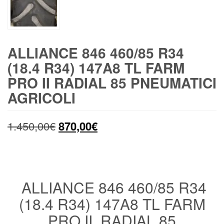
ALLIANCE 846 460/85 R34
(18.4 R34) 147A8 TL FARM
PRO II RADIAL 85 PNEUMATICI
AGRICOLI
Il
Il
1.450,00
€
870,00
€
prezzo
prezzo
originale
attuale
era:
è:
ALLIANCE 846 460/85 R34
(18.4 R34) 147A8 TL FARM
1.450,00€.
870,00€.
PRO II RADIAL 85