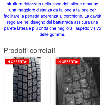
struttura rinforzata nella zona del tallone e hanno
una maggiore distanza da tallone a tallone per
facilitare la perfetta aderenza al cerchione. La cavità
regolare nel disegno del battistrada assicura una
parete laterale più dritta che migliora l’aspetto visivo
delle gomme.
Prodotti correlati
IN OFFERTA!
IN OFFERTA!