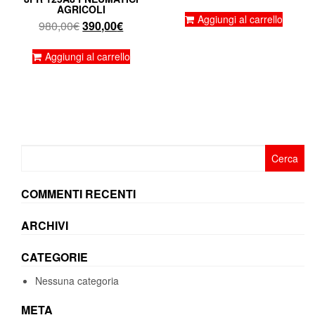
prezzo
prezz
AGRICOLI
originale
attual
Aggiungi al carrello
Il
Il
980,00
€
390,00
€
era:
è:
prezzo
prezzo
1.950,00€.
1.520
originale
attuale
Aggiungi al carrello
era:
è:
980,00€.
390,00€.
Ricerca
per:
COMMENTI RECENTI
ARCHIVI
CATEGORIE
Nessuna categoria
META