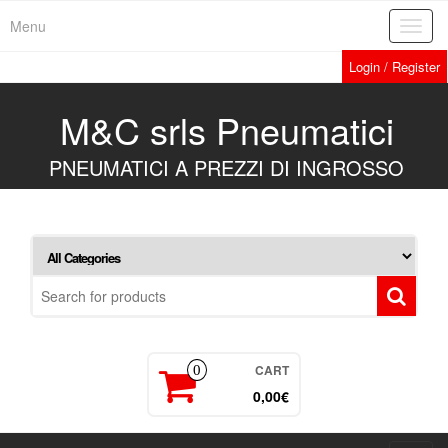
Skip
Menu
Toggl
to
navig
the
Login / Register
content
M&C srls Pneumatici
PNEUMATICI A PREZZI DI INGROSSO
CART
0
0,00€