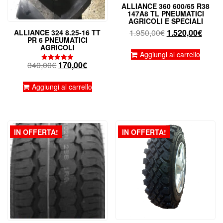
ALLIANCE 360 600/65 R38
147A8 TL PNEUMATICI
AGRICOLI E SPECIALI
Il
Il
1.950,00
€
1.520,00
€
ALLIANCE 324 8.25-16 TT
PR 6 PNEUMATICI
prezzo
prezz
AGRICOLI
originale
attual
Aggiungi al carrello
Il
Il
340,00
€
170,00
€
era:
è:
Valutato
5.00
prezzo
prezzo
1.950,00€.
1.520
su 5
originale
attuale
Aggiungi al carrello
era:
è:
340,00€.
170,00€.
IN OFFERTA!
IN OFFERTA!