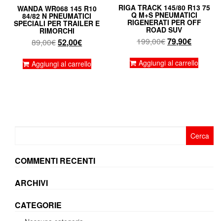
RIGA TRACK 145/80 R13 75
WANDA WR068 145 R10
Q M+S PNEUMATICI
84/82 N PNEUMATICI
RIGENERATI PER OFF
SPECIALI PER TRAILER E
ROAD SUV
RIMORCHI
Il
Il
199,00
€
79,90
€
Il
Il
89,00
€
52,00
€
prezzo
prezzo
prezzo
prezzo
originale
attuale
originale
attuale
Aggiungi al carrello
Aggiungi al carrello
era:
è:
era:
è:
199,00€.
79,90€.
89,00€.
52,00€.
Ricerca
per:
COMMENTI RECENTI
ARCHIVI
CATEGORIE