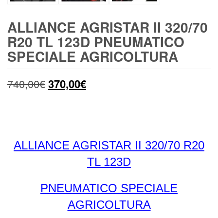
ALLIANCE AGRISTAR II 320/70
R20 TL 123D PNEUMATICO
SPECIALE AGRICOLTURA
Il
Il
740,00
€
370,00
€
prezzo
prezzo
originale
attuale
era:
è:
ALLIANCE AGRISTAR II 320/70 R20
740,00€.
370,00€.
TL 123D
PNEUMATICO SPECIALE
AGRICOLTURA