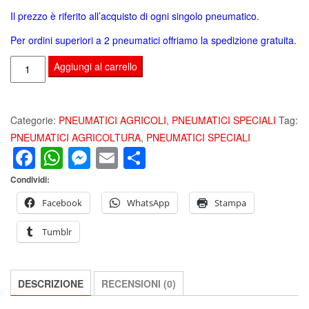
Il prezzo è riferito all’acquisto di ogni singolo pneumatico.
Per ordini superiori a 2 pneumatici offriamo la spedizione gratuita.
ALLIANCE
Aggiungi al carrello
AGRISTAR
II
320/70
Categorie:
PNEUMATICI AGRICOLI
,
PNEUMATICI SPECIALI
Tag:
R20
PNEUMATICI AGRICOLTURA
,
PNEUMATICI SPECIALI
Facebook
WhatsApp
Messenger
Email
Condividi
TL
123D
Condividi:
PNEUMATICO
SPECIALE
Facebook
WhatsApp
Stampa
AGRICOLTURA
Tumblr
quantità
DESCRIZIONE
RECENSIONI (0)