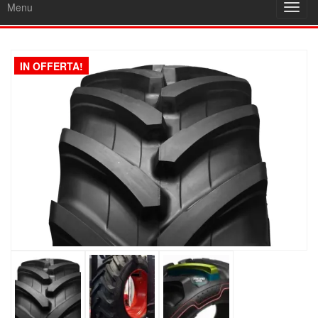
Menu
Toggl
navig
IN OFFERTA!