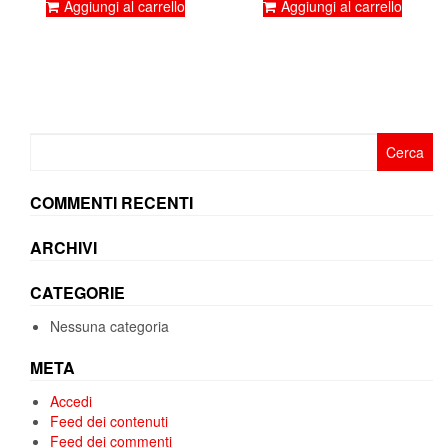
originale
attuale
originale
attuale
Aggiungi al carrello
Aggiungi al carrello
era:
è:
era:
è:
124,00€.
69,00€.
290,00€.
112,90€
Ricerca
per:
COMMENTI RECENTI
ARCHIVI
CATEGORIE
Nessuna categoria
META
Accedi
Feed dei contenuti
Feed dei commenti