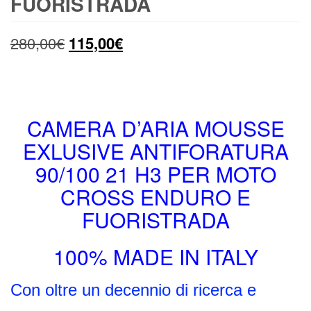
FUORISTRADA
Il
Il
280,00
€
115,00
€
prezzo
prezzo
originale
attuale
era:
è:
CAMERA D’ARIA MOUSSE
EXLUSIVE ANTIFORATURA
280,00€.
115,00€.
90/100 21 H3 PER MOTO
CROSS ENDURO E
FUORISTRADA
100% MADE IN ITALY
Con oltre un decennio di ricerca e