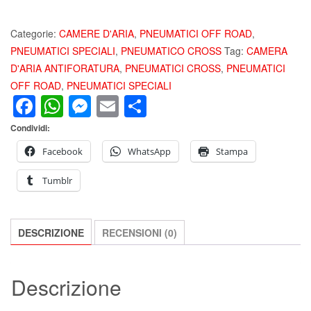
MOUSSE
EXCLUSIVE
Categorie:
CAMERE D'ARIA
,
PNEUMATICI OFF ROAD
,
ANTIFORATURA
PNEUMATICI SPECIALI
,
PNEUMATICO CROSS
Tag:
CAMERA
90/100-
D'ARIA ANTIFORATURA
,
PNEUMATICI CROSS
,
PNEUMATICI
21
OFF ROAD
,
PNEUMATICI SPECIALI
Facebook
WhatsApp
Messenger
Email
Condividi
H3
PER
Condividi:
MOTO
CROSS
Facebook
WhatsApp
Stampa
ENDURO
Tumblr
E
FUORISTRADA
quantità
DESCRIZIONE
RECENSIONI (0)
Descrizione