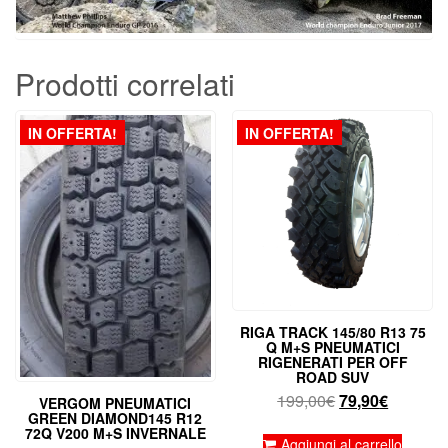
Prodotti correlati
IN OFFERTA!
IN OFFERTA!
RIGA TRACK 145/80 R13 75
Q M+S PNEUMATICI
RIGENERATI PER OFF
ROAD SUV
Il
Il
199,00
€
79,90
€
VERGOM PNEUMATICI
GREEN DIAMOND145 R12
prezzo
prezzo
72Q V200 M+S INVERNALE
originale
attuale
Aggiungi al carrello