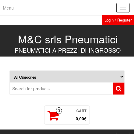
Skip
Menu
Toggl
to
navig
the
Login / Register
content
M&C srls Pneumatici
PNEUMATICI A PREZZI DI INGROSSO
CART
0
0,00€