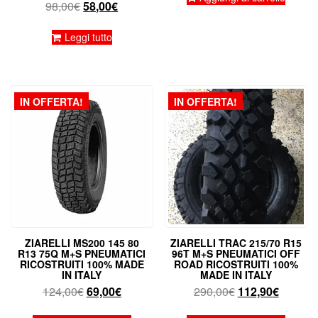
Il
Il
98,00
€
58,00
€
era:
è:
prezzo
prezzo
199,00€.
79,90€.
originale
attuale
Leggi tutto
era:
è:
98,00€.
58,00€.
IN OFFERTA!
IN OFFERTA!
ZIARELLI MS200 145 80
ZIARELLI TRAC 215/70 R15
R13 75Q M+S PNEUMATICI
96T M+S PNEUMATICI OFF
RICOSTRUITI 100% MADE
ROAD RICOSTRUITI 100%
IN ITALY
MADE IN ITALY
Il
Il
Il
Il
124,00
€
69,00
€
290,00
€
112,90
€
prezzo
prezzo
prezzo
prezzo