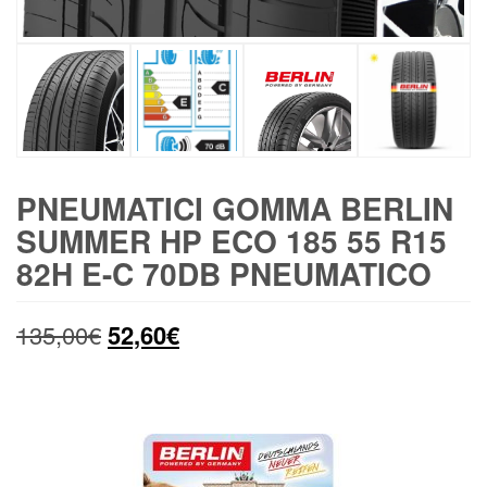
PNEUMATICI GOMMA BERLIN
SUMMER HP ECO 185 55 R15
82H E-C 70DB PNEUMATICO
Il
Il
135,00
€
52,60
€
prezzo
prezzo
originale
attuale
era:
è: