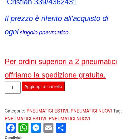
Cristian 339/4362431
Il prezzo è riferito all’acquisto di
ogni
singolo pneumatico.
Per ordini superiori a 2 pneumatici
offriamo la spedizione gratuita.
PNEUMATICI
Aggiungi al carrello
GOMMA
BERLIN
SUMMER
Categorie:
PNEUMATICI ESTIVI
,
PNEUMATICI NUOVI
Tag:
HP
PNEUMATICI ESTIVI
,
PNEUMATICI NUOVI
Facebook
WhatsApp
Messenger
Email
Condividi
ECO
185
Condividi:
55