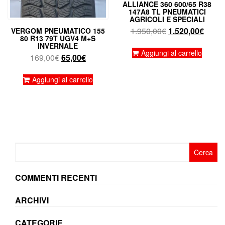
ALLIANCE 360 600/65 R38
147A8 TL PNEUMATICI
AGRICOLI E SPECIALI
Il
Il
1.950,00
€
1.520,00
€
VERGOM PNEUMATICO 155
80 R13 79T UGV4 M+S
prezzo
prezz
INVERNALE
originale
attual
Aggiungi al carrello
Il
Il
169,00
€
65,00
€
era:
è:
prezzo
prezzo
1.950,00€.
1.520
originale
attuale
Aggiungi al carrello
era:
è:
169,00€.
65,00€.
Ricerca
per:
COMMENTI RECENTI
ARCHIVI
CATEGORIE