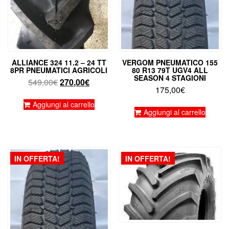
ALLIANCE 324 11.2 – 24 TT
VERGOM PNEUMATICO 155
8PR PNEUMATICI AGRICOLI
80 R13 79T UGV4 ALL
SEASON 4 STAGIONI
Il
Il
549,00
€
270,00
€
175,00
€
prezzo
prezzo
originale
attuale
Aggiungi al carrello
Aggiungi al carrello
era:
è:
549,00€.
270,00€.
IN OFFERTA!
IN OFFERTA!