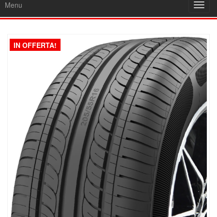
Menu
Toggl
navig
IN OFFERTA!