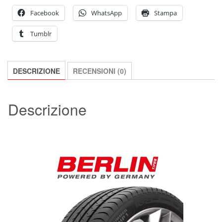
R15
Facebook
WhatsApp
Stampa
82H
Tumblr
E-
C
70dB
DESCRIZIONE
RECENSIONI (0)
PNEUMATICO
quantità
Descrizione