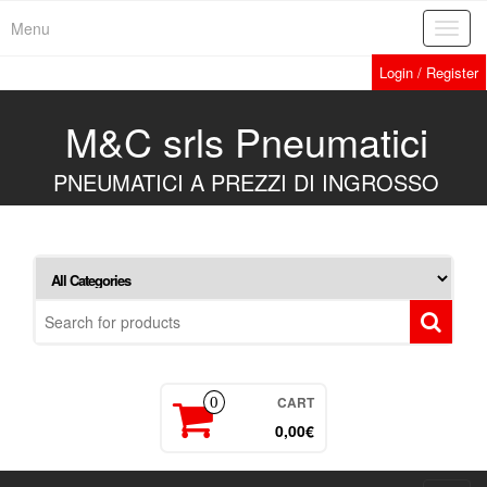
Skip
Menu
Toggl
to
navig
the
Login / Register
content
M&C srls Pneumatici
PNEUMATICI A PREZZI DI INGROSSO
CART
0
0,00€