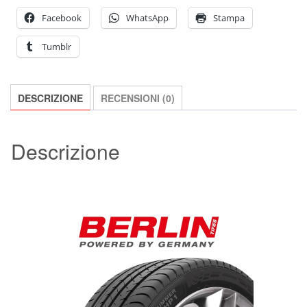
85
Facebook
WhatsApp
Stampa
V
Tumblr
E-
C
70dB
DESCRIZIONE
RECENSIONI (0)
PNEUMATICO
quantità
Descrizione