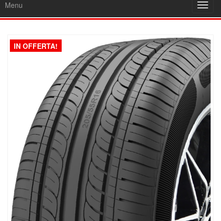
Menu
Toggl
navig
IN OFFERTA!