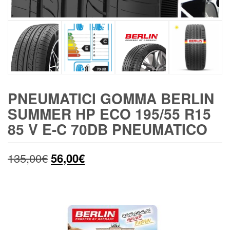
PNEUMATICI GOMMA BERLIN
SUMMER HP ECO 195/55 R15
85 V E-C 70DB PNEUMATICO
Il
Il
135,00
€
56,00
€
prezzo
prezzo
originale
attuale
era:
è: