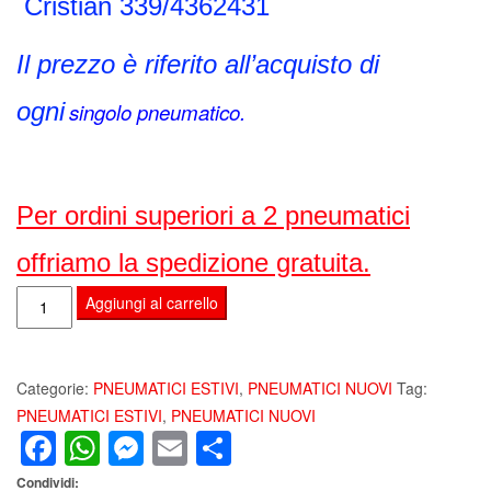
Cristian 339/4362431
Il prezzo è riferito all’acquisto di
ogni
singolo pneumatico.
Per ordini superiori a 2 pneumatici
offriamo la spedizione gratuita.
PNEUMATICI
Aggiungi al carrello
GOMMA
BERLIN
SUMMER
Categorie:
PNEUMATICI ESTIVI
,
PNEUMATICI NUOVI
Tag:
HP
PNEUMATICI ESTIVI
,
PNEUMATICI NUOVI
Facebook
WhatsApp
Messenger
Email
Condividi
ECO
195/55
Condividi:
R15