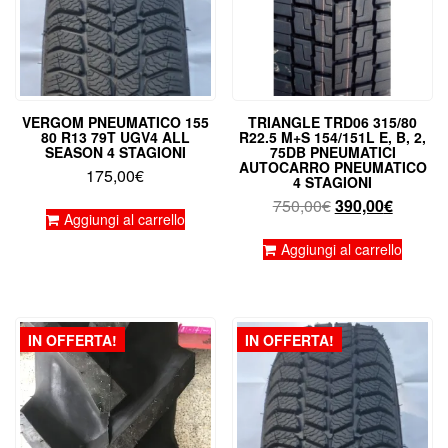
VERGOM PNEUMATICO 155
TRIANGLE TRD06 315/80
80 R13 79T UGV4 ALL
R22.5 M+S 154/151L E, B, 2,
SEASON 4 STAGIONI
75DB PNEUMATICI
AUTOCARRO PNEUMATICO
175,00
€
4 STAGIONI
Il
Il
750,00
€
390,00
€
Aggiungi al carrello
prezzo
prezzo
originale
attuale
Aggiungi al carrello
era:
è:
750,00€.
390,00€
IN OFFERTA!
IN OFFERTA!