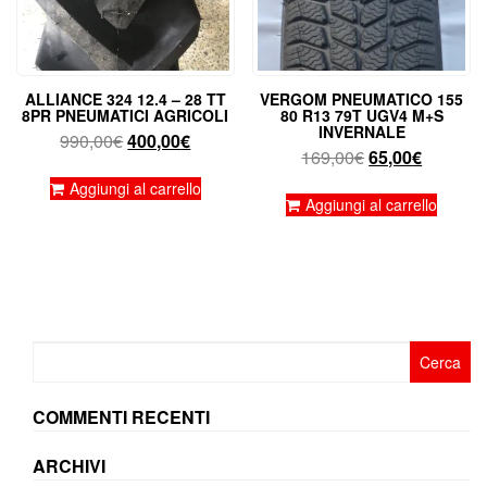
ALLIANCE 324 12.4 – 28 TT
VERGOM PNEUMATICO 155
8PR PNEUMATICI AGRICOLI
80 R13 79T UGV4 M+S
INVERNALE
Il
Il
990,00
€
400,00
€
Il
Il
169,00
€
65,00
€
prezzo
prezzo
prezzo
prezzo
originale
attuale
Aggiungi al carrello
originale
attuale
Aggiungi al carrello
era:
è:
era:
è:
990,00€.
400,00€.
169,00€.
65,00€.
Ricerca
per:
COMMENTI RECENTI
ARCHIVI