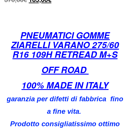
prezzo
prezzo
originale
attuale
era:
è:
PNEUMATICI GOMME
ZIARELLI VARANO 275/60
370,00€.
185,00€.
R16 109H RETREAD M+S
OFF ROAD
100% MADE IN ITALY
garanzia per difetti di fabbrica fino
a fine vita.
Prodotto consigliatissimo ottimo