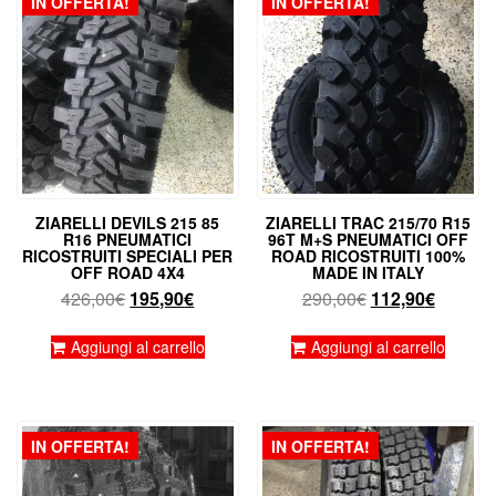
IN OFFERTA!
IN OFFERTA!
ZIARELLI DEVILS 215 85
ZIARELLI TRAC 215/70 R15
R16 PNEUMATICI
96T M+S PNEUMATICI OFF
RICOSTRUITI SPECIALI PER
ROAD RICOSTRUITI 100%
OFF ROAD 4X4
MADE IN ITALY
Il
Il
Il
Il
426,00
€
195,90
€
290,00
€
112,90
€
prezzo
prezzo
prezzo
prezzo
originale
attuale
originale
attuale
Aggiungi al carrello
Aggiungi al carrello
era:
è:
era:
è:
426,00€.
195,90€.
290,00€.
112,90€
IN OFFERTA!
IN OFFERTA!