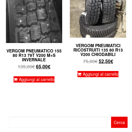
VERGOM PNEUMATICI
RICOSTRUITI 135 80 R13
VERGOM PNEUMATICO 155
V200 CHIODABILI
80 R13 79T V200 M+S
INVERNALE
Il
Il
75,00
€
52,50
€
Il
Il
135,00
€
65,00
€
prezzo
prezzo
prezzo
prezzo
originale
attuale
Aggiungi al carrello
originale
attuale
Aggiungi al carrello
era:
è:
era:
è:
75,00€.
52,50€.
135,00€.
65,00€.
Ricerca
per: