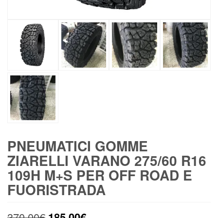
PNEUMATICI GOMME
ZIARELLI VARANO 275/60 R16
109H M+S PER OFF ROAD E
FUORISTRADA
Il
Il
370,00
€
185,00
€