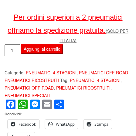
Per ordini superiori a 2 pneumatici
offriamo la spedizione gratuita.
(SOLO PER
L’ITALIA)
PNEUMATICI
Aggiungi al carrello
GOMME
ZIARELLI
VARANO
Categorie:
PNEUMATICI 4 STAGIONI
,
PNEUMATICI OFF ROAD
,
275/60
PNEUMATICI RICOSTRUITI
Tag:
PNEUMATICI 4 STAGIONI
,
R16
PNEUMATICI OFF ROAD
,
PNEUMATICI RICOSTRUITI
,
109H
PNEUMATICI SPECIALI
Facebook
WhatsApp
Messenger
Email
Condividi
M+S
PER
Condividi:
OFF
ROAD
Facebook
WhatsApp
Stampa
E