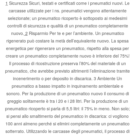
1
Sicurezza Sicuri, testati e certificati come i pneumatici nuovi. Le
carcasse utilizzate per i ns. pneumatici vengono attentamente
selezionate; un pneumatico ricoperto è sottoposto ai medesimi
controlli di sicurezza e qualità di un pneumatico completamente
nuovo.
2
Risparmio Per te e per l’ambiente. Un pneumatico
rigenerato può costare la metà dell’equivalente nuovo. La spesa
energetica per rigenerare un pneumatico, rispetto alla spesa per
creare un pneumatico completamente nuovo è inferiore del 75%!
Il processo di ricostruzione preserva l’80% del materiale di un
pneumatico, che avrebbe previsto altrimenti l’eliminazione tramite
incenerimento o per deposito in discarica. 3 Ambiente Un
pneumatico a basso impatto in inquinamento ambientale e
sonoro. Per la produzione di un pneumatico nuovo il consumo di
greggio solitamente è tra i 20 e i 28 litri. Per la produzione di un
pneumatico ricoperto si parla di 5,5 litri: il 75% in meno. Non solo;
si pensi allo smaltimento del pneumatico in discarica: ci vogliono
100 anni almeno perché si elimini completamente un pneumatico
sotterrato. Utilizzando le carcasse degli pneumatici, il processo di