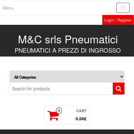
Skip
Menu
Toggl
to
navig
the
Login / Register
content
M&C srls Pneumatici
PNEUMATICI A PREZZI DI INGROSSO
CART
0
0,00€