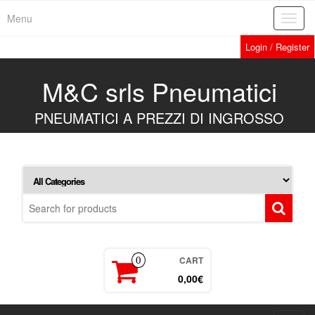
Skip
Menu
Toggl
to
navig
the
Login / Register
content
M&C srls Pneumatici
PNEUMATICI A PREZZI DI INGROSSO
CART
0
0,00€