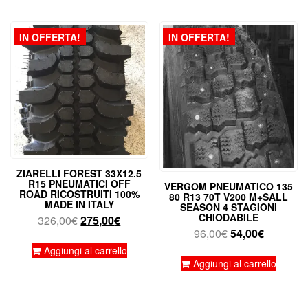
199,00€.
79,90€.
145,00€.
100,50€
IN OFFERTA!
IN OFFERTA!
ZIARELLI FOREST 33X12.5
R15 PNEUMATICI OFF
VERGOM PNEUMATICO 135
ROAD RICOSTRUITI 100%
80 R13 70T V200 M+SALL
MADE IN ITALY
SEASON 4 STAGIONI
CHIODABILE
Il
Il
326,00
€
275,00
€
Il
Il
96,00
€
54,00
€
prezzo
prezzo
prezzo
prezzo
originale
attuale
Aggiungi al carrello
originale
attuale
Aggiungi al carrello
era:
è:
era:
è:
326,00€.
275,00€.
96,00€.
54,00€.