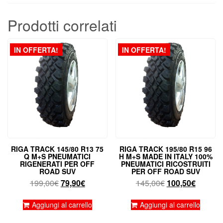
Prodotti correlati
IN OFFERTA!
IN OFFERTA!
RIGA TRACK 145/80 R13 75
RIGA TRACK 195/80 R15 96
Q M+S PNEUMATICI
H M+S MADE IN ITALY 100%
RIGENERATI PER OFF
PNEUMATICI RICOSTRUITI
ROAD SUV
PER OFF ROAD SUV
Il
Il
Il
Il
199,00
€
79,90
€
145,00
€
100,50
€
prezzo
prezzo
prezzo
prezzo
originale
attuale
originale
attuale
Aggiungi al carrello
Aggiungi al carrello
era:
è:
era:
è: