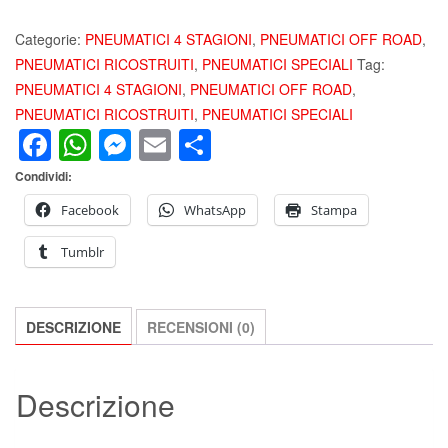
195/80
R15
Categorie:
PNEUMATICI 4 STAGIONI
,
PNEUMATICI OFF ROAD
,
96H
PNEUMATICI RICOSTRUITI
,
PNEUMATICI SPECIALI
Tag:
M+S
PNEUMATICI 4 STAGIONI
,
PNEUMATICI OFF ROAD
,
PNEUMATICI
PNEUMATICI RICOSTRUITI
,
PNEUMATICI SPECIALI
Facebook
WhatsApp
Messenger
Email
Condividi
RIGENERATI
E
Condividi:
SUV
OFFROAD
Facebook
WhatsApp
Stampa
100%
Tumblr
MADE
IN
ITALY
DESCRIZIONE
RECENSIONI (0)
quantità
Descrizione