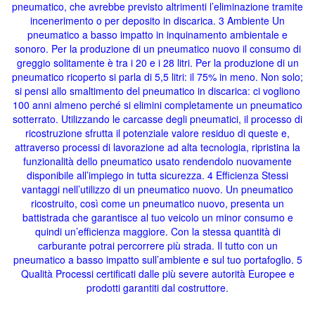
pneumatico, che avrebbe previsto altrimenti l’eliminazione tramite
incenerimento o per deposito in discarica. 3 Ambiente Un
pneumatico a basso impatto in inquinamento ambientale e
sonoro. Per la produzione di un pneumatico nuovo il consumo di
greggio solitamente è tra i 20 e i 28 litri. Per la produzione di un
pneumatico ricoperto si parla di 5,5 litri: il 75% in meno. Non solo;
si pensi allo smaltimento del pneumatico in discarica: ci vogliono
100 anni almeno perché si elimini completamente un pneumatico
sotterrato. Utilizzando le carcasse degli pneumatici, il processo di
ricostruzione sfrutta il potenziale valore residuo di queste e,
attraverso processi di lavorazione ad alta tecnologia, ripristina la
funzionalità dello pneumatico usato rendendolo nuovamente
disponibile all’impiego in tutta sicurezza. 4 Efficienza Stessi
vantaggi nell’utilizzo di un pneumatico nuovo. Un pneumatico
ricostruito, così come un pneumatico nuovo, presenta un
battistrada che garantisce al tuo veicolo un minor consumo e
quindi un’efficienza maggiore. Con la stessa quantità di
carburante potrai percorrere più strada. Il tutto con un
pneumatico a basso impatto sull’ambiente e sul tuo portafoglio. 5
Qualità Processi certificati dalle più severe autorità Europee e
prodotti garantiti dal costruttore.