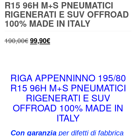
R15 96H M+S PNEUMATICI
RIGENERATI E SUV OFFROAD
100% MADE IN ITALY
Il
Il
190,00
€
99,90
€
prezzo
prezzo
originale
attuale
era:
è:
RIGA APPENNINNO 195/80
R15 96H M+S PNEUMATICI
190,00€.
99,90€.
RIGENERATI E SUV
OFFROAD 100% MADE IN
ITALY
Con garanzia
per difetti di fabbrica