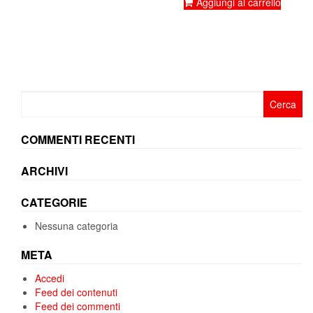
originale
attuale
Aggiungi al carrello
era:
è:
230,00€.
105,90€
Ricerca
per:
COMMENTI RECENTI
ARCHIVI
CATEGORIE
Nessuna categoria
META
Accedi
Feed dei contenuti
Feed dei commenti