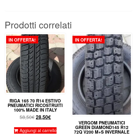
Prodotti correlati
IN OFFERTA!
IN OFFERTA!
RIGA 165 70 R14 ESTIVO
PNEUMATICI RICOSTRUITI
100% MADE IN ITALY
Il
Il
58,50
€
28,50
€
VERGOM PNEUMATICI
prezzo
prezzo
GREEN DIAMOND145 R12
originale
attuale
Aggiungi al carrello
72Q V200 M+S INVERNALE
era:
è: