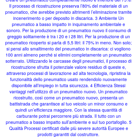
Il processo di ricostruzione preserva l’80% del materiale di un
pneumatico, che avrebbe previsto altrimenti l’eliminazione tramite
incenerimento o per deposito in discarica. 3 Ambiente Un
pneumatico a basso impatto in inquinamento ambientale e
sonoro. Per la produzione di un pneumatico nuovo il consumo di
greggio solitamente è tra i 20 e i 28 litri. Per la produzione di un
pneumatico ricoperto si parla di 5,5 litri: il 75% in meno. Non solo;
si pensi allo smaltimento del pneumatico in discarica: ci vogliono
100 anni almeno perché si elimini completamente un pneumatico
sotterrato. Utilizzando le carcasse degli pneumatici, il processo di
ricostruzione sfrutta il potenziale valore residuo di queste e,
attraverso processi di lavorazione ad alta tecnologia, ripristina la
funzionalità dello pneumatico usato rendendolo nuovamente
disponibile all’impiego in tutta sicurezza. 4 Efficienza Stessi
vantaggi nell’utilizzo di un pneumatico nuovo. Un pneumatico
ricostruito, così come un pneumatico nuovo, presenta un
battistrada che garantisce al tuo veicolo un minor consumo e
quindi un’efficienza maggiore. Con la stessa quantità di
carburante potrai percorrere più strada. Il tutto con un
pneumatico a basso impatto sull’ambiente e sul tuo portafoglio. 5
Qualità Processi certificati dalle più severe autorità Europee e
prodotti garantiti dal costruttore.