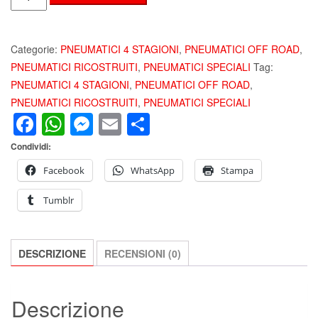
APPENNINNO
215/75
R15
Categorie:
PNEUMATICI 4 STAGIONI
,
PNEUMATICI OFF ROAD
,
109/107S
PNEUMATICI RICOSTRUITI
,
PNEUMATICI SPECIALI
Tag:
M+S
PNEUMATICI 4 STAGIONI
,
PNEUMATICI OFF ROAD
,
PNEUMATICI
PNEUMATICI RICOSTRUITI
,
PNEUMATICI SPECIALI
Facebook
WhatsApp
Messenger
Email
Condividi
RIGENERATI
E
Condividi:
SUV
OFFROAD
Facebook
WhatsApp
Stampa
100%
Tumblr
MADE
IN
ITALY
DESCRIZIONE
RECENSIONI (0)
quantità
Descrizione