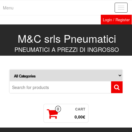
Skip
Menu
Toggl
to
navig
the
Login / Register
content
M&C srls Pneumatici
PNEUMATICI A PREZZI DI INGROSSO
CART
0
0,00€