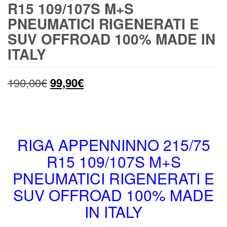
R15 109/107S M+S
PNEUMATICI RIGENERATI E
SUV OFFROAD 100% MADE IN
ITALY
Il
Il
190,00
€
99,90
€
prezzo
prezzo
originale
attuale
era:
è:
RIGA APPENNINNO 215/75
R15 109/107S M+S
190,00€.
99,90€.
PNEUMATICI RIGENERATI E
SUV OFFROAD 100% MADE
IN ITALY