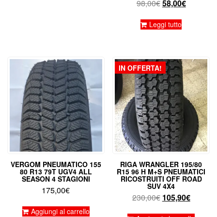
Il
Il
98,00
€
58,00
€
58,50€.
28,50€.
prezzo
prezzo
originale
attuale
Leggi tutto
era:
è:
98,00€.
58,00€.
IN OFFERTA!
VERGOM PNEUMATICO 155
RIGA WRANGLER 195/80
80 R13 79T UGV4 ALL
R15 96 H M+S PNEUMATICI
SEASON 4 STAGIONI
RICOSTRUITI OFF ROAD
SUV 4X4
175,00
€
Il
Il
230,00
€
105,90
€
prezzo
prezzo
Aggiungi al carrello