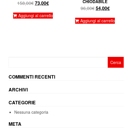
CHIODABILE
Il
Il
158,00
€
73,00
€
Il
Il
96,00
€
54,00
€
prezzo
prezzo
prezzo
prezzo
originale
attuale
Aggiungi al carrello
originale
attuale
Aggiungi al carrello
era:
è:
era:
è:
158,00€.
73,00€.
96,00€.
54,00€.
Ricerca
per:
COMMENTI RECENTI
ARCHIVI
CATEGORIE
Nessuna categoria
META