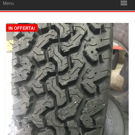
Menu
Toggl
navig
IN OFFERTA!