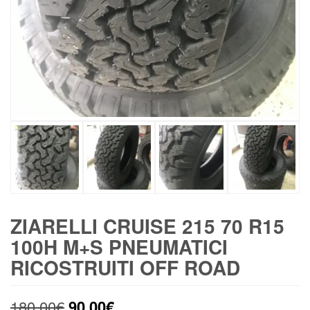
ZIARELLI CRUISE 215 70 R15
100H M+S PNEUMATICI
RICOSTRUITI OFF ROAD
Il
Il
180,00
€
90,00
€