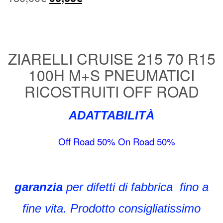
prezzo
prezzo
originale
attuale
era:
è:
ZIARELLI CRUISE 215 70 R15
100H M+S PNEUMATICI
180,00€.
90,00€.
RICOSTRUITI OFF ROAD
ADATTABILITÀ
Off Road 50% On Road 50%
garanzia
per difetti di fabbrica fino a
fine vita. Prodotto consigliatissimo