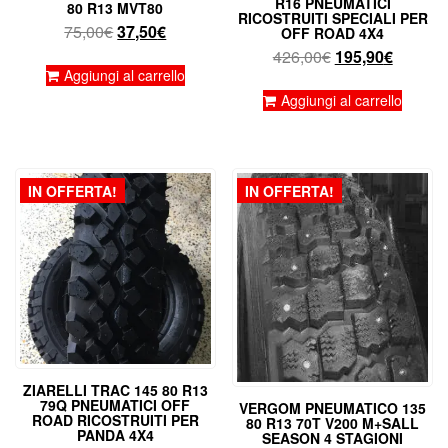
R16 PNEUMATICI
80 R13 MVT80
RICOSTRUITI SPECIALI PER
Il
Il
75,00
€
37,50
€
OFF ROAD 4X4
prezzo
prezzo
Il
Il
426,00
€
195,90
€
originale
attuale
Aggiungi al carrello
prezzo
prezzo
era:
è:
originale
attuale
Aggiungi al carrello
75,00€.
37,50€.
era:
è:
426,00€.
195,90€
IN OFFERTA!
IN OFFERTA!
ZIARELLI TRAC 145 80 R13
79Q PNEUMATICI OFF
VERGOM PNEUMATICO 135
ROAD RICOSTRUITI PER
80 R13 70T V200 M+SALL
PANDA 4X4
SEASON 4 STAGIONI