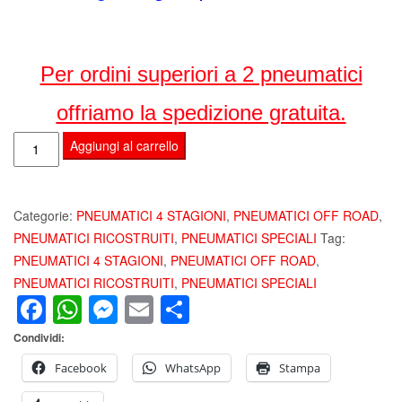
Per ordini superiori a 2 pneumatici
offriamo la spedizione gratuita.
ZIARELLI
Aggiungi al carrello
CRUISE
215
70
Categorie:
PNEUMATICI 4 STAGIONI
,
PNEUMATICI OFF ROAD
,
R15
PNEUMATICI RICOSTRUITI
,
PNEUMATICI SPECIALI
Tag:
100H
PNEUMATICI 4 STAGIONI
,
PNEUMATICI OFF ROAD
,
M+S
PNEUMATICI RICOSTRUITI
,
PNEUMATICI SPECIALI
Facebook
WhatsApp
Messenger
Email
Condividi
PNEUMATICI
RICOSTRUITI
Condividi:
OFF
ROAD
Facebook
WhatsApp
Stampa
quantità