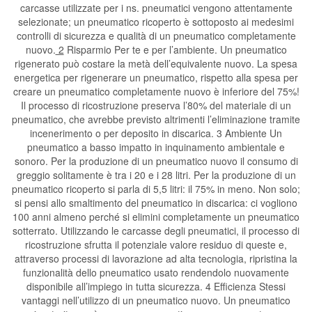
carcasse utilizzate per i ns. pneumatici vengono attentamente
selezionate; un pneumatico ricoperto è sottoposto ai medesimi
controlli di sicurezza e qualità di un pneumatico completamente
nuovo.
2
Risparmio Per te e per l’ambiente. Un pneumatico
rigenerato può costare la metà dell’equivalente nuovo. La spesa
energetica per rigenerare un pneumatico, rispetto alla spesa per
creare un pneumatico completamente nuovo è inferiore del 75%!
Il processo di ricostruzione preserva l’80% del materiale di un
pneumatico, che avrebbe previsto altrimenti l’eliminazione tramite
incenerimento o per deposito in discarica. 3 Ambiente Un
pneumatico a basso impatto in inquinamento ambientale e
sonoro. Per la produzione di un pneumatico nuovo il consumo di
greggio solitamente è tra i 20 e i 28 litri. Per la produzione di un
pneumatico ricoperto si parla di 5,5 litri: il 75% in meno. Non solo;
si pensi allo smaltimento del pneumatico in discarica: ci vogliono
100 anni almeno perché si elimini completamente un pneumatico
sotterrato. Utilizzando le carcasse degli pneumatici, il processo di
ricostruzione sfrutta il potenziale valore residuo di queste e,
attraverso processi di lavorazione ad alta tecnologia, ripristina la
funzionalità dello pneumatico usato rendendolo nuovamente
disponibile all’impiego in tutta sicurezza. 4 Efficienza Stessi
vantaggi nell’utilizzo di un pneumatico nuovo. Un pneumatico