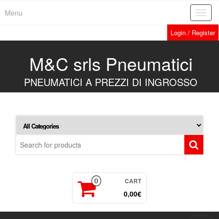
Skip
Menu
Toggl
to
navig
the
Login / Register
content
M&C srls Pneumatici
PNEUMATICI A PREZZI DI INGROSSO
CART
0
0,00€