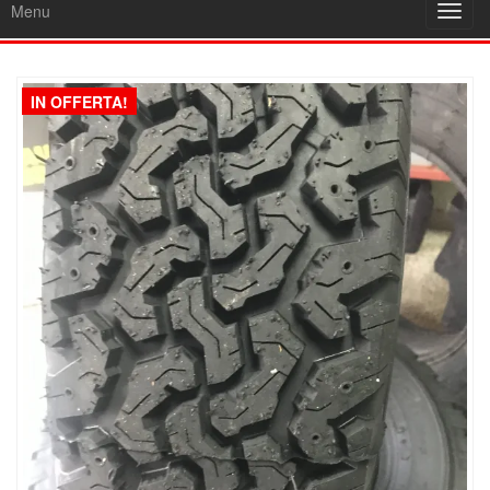
Menu
Toggl
navig
IN OFFERTA!