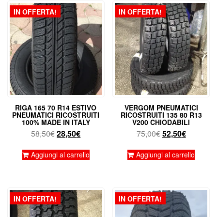
IN OFFERTA!
IN OFFERTA!
RIGA 165 70 R14 ESTIVO
VERGOM PNEUMATICI
PNEUMATICI RICOSTRUITI
RICOSTRUITI 135 80 R13
100% MADE IN ITALY
V200 CHIODABILI
Il
Il
Il
Il
58,50
€
28,50
€
75,00
€
52,50
€
prezzo
prezzo
prezzo
prezzo
originale
attuale
originale
attuale
Aggiungi al carrello
Aggiungi al carrello
era:
è:
era:
è:
58,50€.
28,50€.
75,00€.
52,50€.
IN OFFERTA!
IN OFFERTA!