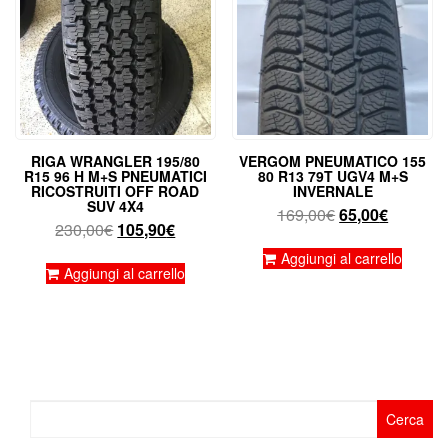
RIGA WRANGLER 195/80
VERGOM PNEUMATICO 155
R15 96 H M+S PNEUMATICI
80 R13 79T UGV4 M+S
RICOSTRUITI OFF ROAD
INVERNALE
SUV 4X4
Il
Il
169,00
€
65,00
€
Il
Il
230,00
€
105,90
€
prezzo
prezzo
prezzo
prezzo
originale
attuale
Aggiungi al carrello
originale
attuale
Aggiungi al carrello
era:
è:
era:
è:
169,00€.
65,00€.
230,00€.
105,90€.
Ricerca
per: