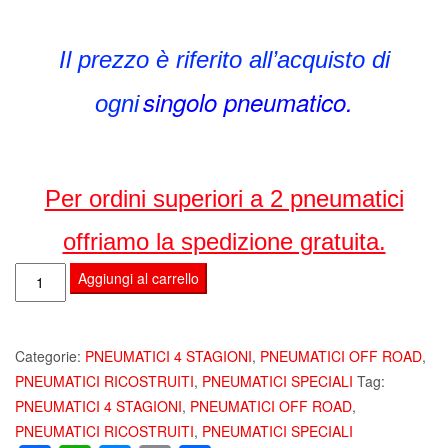
Il prezzo è riferito all’acquisto di
singolo pneumatico.
ogni
Per ordini superiori a 2 pneumatici
offriamo la spedizione gratuita.
ZIARELLI
Aggiungi al carrello
CRUISE
235
65
Categorie:
PNEUMATICI 4 STAGIONI
,
PNEUMATICI OFF ROAD
,
R16
PNEUMATICI RICOSTRUITI
,
PNEUMATICI SPECIALI
Tag:
105H
PNEUMATICI 4 STAGIONI
,
PNEUMATICI OFF ROAD
,
M+S
PNEUMATICI RICOSTRUITI
,
PNEUMATICI SPECIALI