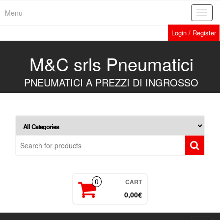
Skip
Menu
Toggl
to
navig
the
Login / Register
content
M&C srls Pneumatici
PNEUMATICI A PREZZI DI INGROSSO
CART
0
0,00€