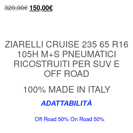
Il
Il
320,00
€
150,00
€
prezzo
prezzo
originale
attuale
era:
è:
ZIARELLI CRUISE 235 65 R16
105H M+S PNEUMATICI
320,00€.
150,00€.
RICOSTRUITI PER SUV E
OFF ROAD
100% MADE IN ITALY
ADATTABILITÀ
Off Road 50% On Road 50%