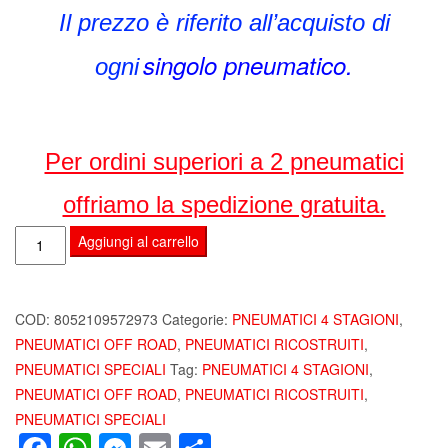
Il prezzo è riferito all’acquisto di
singolo pneumatico.
ogni
Per ordini superiori a 2 pneumatici
offriamo la spedizione gratuita.
ZIARELLI
Aggiungi al carrello
TRAC
195
80
COD:
8052109572973
Categorie:
PNEUMATICI 4 STAGIONI
,
R15
PNEUMATICI OFF ROAD
,
PNEUMATICI RICOSTRUITI
,
96
PNEUMATICI SPECIALI
Tag:
PNEUMATICI 4 STAGIONI
,
T
PNEUMATICI OFF ROAD
,
PNEUMATICI RICOSTRUITI
,
M+S
PNEUMATICI SPECIALI
PNEUMATICI