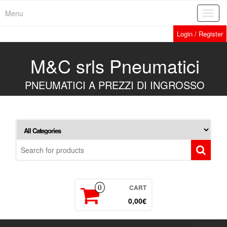
Skip
Menu
Toggl
to
navig
the
Login / Register
content
M&C srls Pneumatici
PNEUMATICI A PREZZI DI INGROSSO
CART
0
0,00€