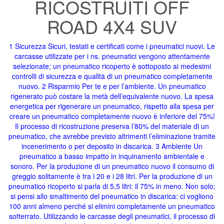
RICOSTRUITI OFF
ROAD 4X4 SUV
1 Sicurezza Sicuri, testati e certificati come i pneumatici nuovi. Le
carcasse utilizzate per i ns. pneumatici vengono attentamente
selezionate; un pneumatico ricoperto è sottoposto ai medesimi
controlli di sicurezza e qualità di un pneumatico completamente
nuovo. 2 Risparmio Per te e per l’ambiente. Un pneumatico
rigenerato può costare la metà dell’equivalente nuovo. La spesa
energetica per rigenerare un pneumatico, rispetto alla spesa per
creare un pneumatico completamente nuovo è inferiore del 75%!
Il processo di ricostruzione preserva l’80% del materiale di un
pneumatico, che avrebbe previsto altrimenti l’eliminazione tramite
incenerimento o per deposito in discarica. 3 Ambiente Un
pneumatico a basso impatto in inquinamento ambientale e
sonoro. Per la produzione di un pneumatico nuovo il consumo di
greggio solitamente è tra i 20 e i 28 litri. Per la produzione di un
pneumatico ricoperto si parla di 5,5 litri: il 75% in meno. Non solo;
si pensi allo smaltimento del pneumatico in discarica: ci vogliono
100 anni almeno perché si elimini completamente un pneumatico
sotterrato. Utilizzando le carcasse degli pneumatici, il processo di