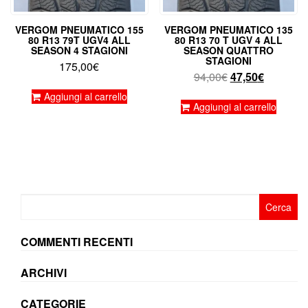
VERGOM PNEUMATICO 155
VERGOM PNEUMATICO 135
80 R13 79T UGV4 ALL
80 R13 70 T UGV 4 ALL
SEASON 4 STAGIONI
SEASON QUATTRO
STAGIONI
175,00
€
Il
Il
94,00
€
47,50
€
prezzo
prezzo
Aggiungi al carrello
originale
attuale
Aggiungi al carrello
era:
è:
94,00€.
47,50€.
Ricerca
per:
COMMENTI RECENTI
ARCHIVI
CATEGORIE