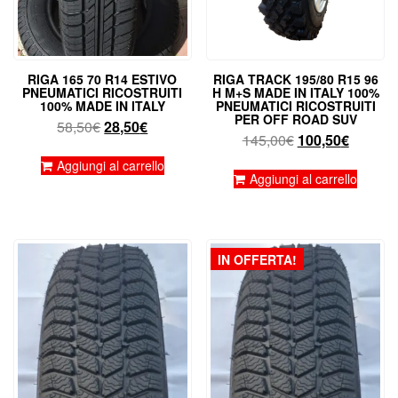
RIGA 165 70 R14 ESTIVO
RIGA TRACK 195/80 R15 96
PNEUMATICI RICOSTRUITI
H M+S MADE IN ITALY 100%
100% MADE IN ITALY
PNEUMATICI RICOSTRUITI
PER OFF ROAD SUV
Il
Il
58,50
€
28,50
€
Il
Il
145,00
€
100,50
€
prezzo
prezzo
prezzo
prezzo
originale
attuale
Aggiungi al carrello
originale
attuale
Aggiungi al carrello
era:
è:
era:
è:
58,50€.
28,50€.
145,00€.
100,50€
IN OFFERTA!