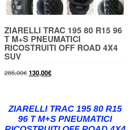
ZIARELLI TRAC 195 80 R15 96
T M+S PNEUMATICI
RICOSTRUITI OFF ROAD 4X4
SUV
Il
Il
285,00
€
130,00
€
prezzo
prezzo
originale
attuale
era:
è:
ZIARELLI TRAC 195 80 R15
285,00€.
130,00€.
96 T M+S PNEUMATICI
RICOSTRUITI OFF ROAD 4X4