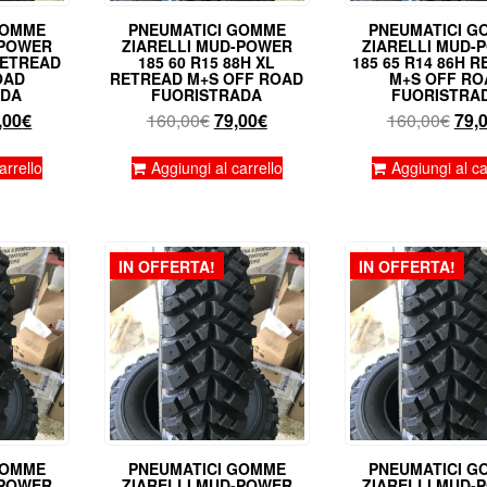
GOMME
PNEUMATICI GOMME
PNEUMATICI G
-POWER
ZIARELLI MUD-POWER
ZIARELLI MUD-
 RETREAD
185 60 R15 88H XL
185 65 R14 86H 
OAD
RETREAD M+S OFF ROAD
M+S OFF RO
ADA
FUORISTRADA
FUORISTRA
Il
Il
Il
Il
,00
€
160,00
€
79,00
€
160,00
€
79,
zzo
prezzo
prezzo
prezzo
pre
inale
attuale
originale
attuale
orig
arrello
Aggiungi al carrello
Aggiungi al ca
è:
era:
è:
era:
,00€.
135,00€.
160,00€.
79,00€.
160,
IN OFFERTA!
IN OFFERTA!
GOMME
PNEUMATICI GOMME
PNEUMATICI G
-POWER
ZIARELLI MUD-POWER
ZIARELLI MUD-