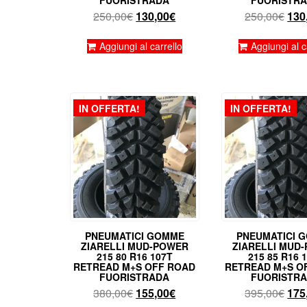
Il
Il
Il
250,00
€
130,00
€
250,00
€
130
prezzo
prezzo
pre
originale
attuale
orig
Aggiungi al carrello
Aggiungi al c
era:
è:
era:
250,00€.
130,00€.
250
IN OFFERTA!
IN OFFERTA!
PNEUMATICI GOMME
PNEUMATICI 
ZIARELLI MUD-POWER
ZIARELLI MUD
215 80 R16 107T
215 85 R16 
RETREAD M+S OFF ROAD
RETREAD M+S O
FUORISTRADA
FUORISTR
Il
Il
Il
380,00
€
155,00
€
395,00
€
175