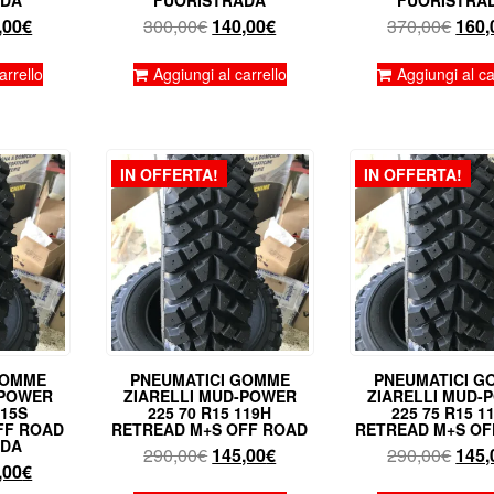
Il
Il
Il
Il
,00
€
300,00
€
140,00
€
370,00
€
160,
zzo
prezzo
prezzo
prezzo
prez
inale
attuale
originale
attuale
origi
arrello
Aggiungi al carrello
Aggiungi al ca
è:
era:
è:
era:
,00€.
130,00€.
300,00€.
140,00€.
370,
IN OFFERTA!
IN OFFERTA!
GOMME
PNEUMATICI GOMME
PNEUMATICI G
-POWER
ZIARELLI MUD-POWER
ZIARELLI MUD-
115S
225 70 R15 119H
225 75 R15 1
FF ROAD
RETREAD M+S OFF ROAD
RETREAD M+S OF
ADA
Il
Il
Il
290,00
€
145,00
€
290,00
€
145,
Il
,00
€
prezzo
prezzo
prez