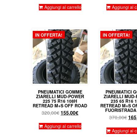
prezzo
prezzo
pre
originale
attuale
orig
Aggiungi al carrello
Aggiungi al c
era:
è:
era:
380,00€.
155,00€.
395
IN OFFERTA!
IN OFFERTA!
PNEUMATICI GOMME
PNEUMATICI 
ZIARELLI MUD-POWER
ZIARELLI MUD
225 75 R16 108H
235 65 R16 
RETREAD M+S OFF ROAD
RETREAD M+S O
FUORISTRADA 
Il
Il
320,00
€
155,00
€
Il
370,00
€
165
prezzo
prezzo
pre
originale
attuale
Aggiungi al carrello
orig
Aggiungi al c
era:
è: