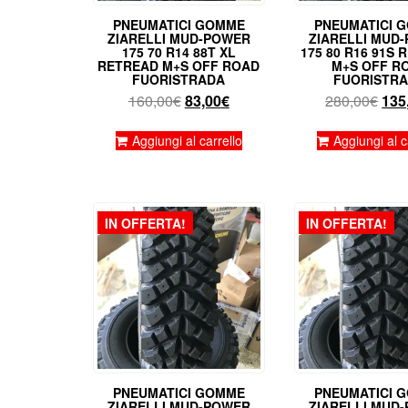
PNEUMATICI GOMME
PNEUMATICI 
ZIARELLI MUD-POWER
ZIARELLI MUD
175 70 R14 88T XL
175 80 R16 91S
RETREAD M+S OFF ROAD
M+S OFF R
FUORISTRADA
FUORISTR
Il
Il
Il
160,00
€
83,00
€
280,00
€
135
prezzo
prezzo
pre
originale
attuale
orig
Aggiungi al carrello
Aggiungi al c
era:
è:
era:
160,00€.
83,00€.
280
IN OFFERTA!
IN OFFERTA!
PNEUMATICI GOMME
PNEUMATICI 
ZIARELLI MUD-POWER
ZIARELLI MUD