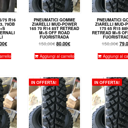
5/75 R16
PNEUMATICI GOMME
PNEUMATICI G
 3, 79DB
ZIARELLI MUD-POWER
ZIARELLI MUD-
M+S
165 70 R14 85T RETREAD
175 65 R15 88
VERNALI
M+S OFF ROAD
RETREAD M+S OF
LI
FUORISTRADA
FUORISTRA
Il
Il
Il
Il
00
€
150,00
€
80,00
€
150,00
€
79,
zzo
prezzo
prezzo
prezzo
pre
ginale
attuale
originale
attuale
orig
arrello
Aggiungi al carrello
Aggiungi al ca
:
è:
era:
è:
era:
,00€.
95,00€.
150,00€.
80,00€.
150,
IN OFFERTA!
IN OFFERTA!