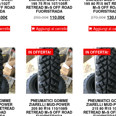
4/102T
195 75 R16 107/105R
195 80 R15 96T 
FF ROAD
RETREAD M+S OFF ROAD
M+S OFF RO
ADA
FUORISTRADA
FUORISTRA
Il
Il
Il
Il
,00
€
250,00
€
110,00
€
270,00
€
130,
zzo
prezzo
prezzo
prezzo
prez
inale
attuale
originale
attuale
origi
arrello
Aggiungi al carrello
Aggiungi al ca
è:
era:
è:
era:
,00€.
130,00€.
250,00€.
110,00€.
270,
IN OFFERTA!
IN OFFERTA!
GOMME
PNEUMATICI GOMME
PNEUMATICI G
-POWER
ZIARELLI MUD-POWER
ZIARELLI MUD-
 RETREAD
205 80 R16 110/108S
215 80 R15 1
OAD
RETREAD M+S OFF ROAD
RETREAD M+S OF
ADA
FUORISTRADA
FUORISTRA