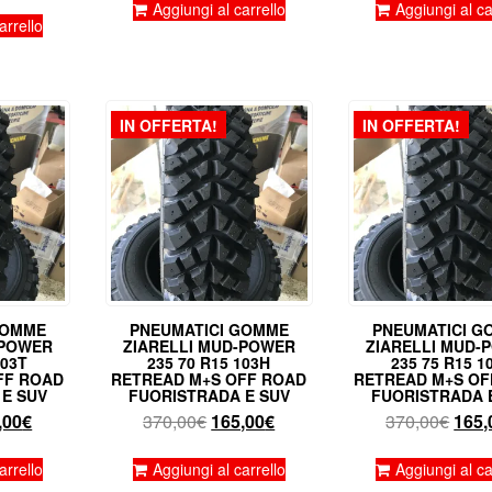
zzo
prezzo
originale
attuale
origi
Aggiungi al carrello
Aggiungi al ca
inale
attuale
arrello
era:
è:
era:
è:
290,00€.
145,00€.
290,
,00€.
175,00€.
IN OFFERTA!
IN OFFERTA!
GOMME
PNEUMATICI GOMME
PNEUMATICI G
-POWER
ZIARELLI MUD-POWER
ZIARELLI MUD-
103T
235 70 R15 103H
235 75 R15 1
FF ROAD
RETREAD M+S OFF ROAD
RETREAD M+S OF
E SUV
FUORISTRADA E SUV
FUORISTRADA 
Il
Il
Il
Il
,00
€
370,00
€
165,00
€
370,00
€
165,
zzo
prezzo
prezzo
prezzo
prez
inale
attuale
originale
attuale
origi
arrello
Aggiungi al carrello
Aggiungi al ca