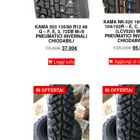
KAMA NK-520 18
104/102R – E, C,
KAMA 503 135/80 R12 68
(LCV520) 
Q – F, E, 3, 72DB M+S
PNEUMATICI IN
PNEUMATICI INVERNALI
CHIODABI
CHIODABILI
Il
195,00
€
95,
Il
Il
75,00
€
37,00
€
pre
prezzo
prezzo
ori
originale
attuale
Aggiungi al c
Leggi tutto
era
era:
è:
195
75,00€.
37,00€.
IN OFFERTA!
IN OFFERTA!