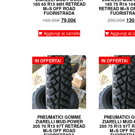
185 65 R15 88H RETREAD
185 75 R16 10
M+S OFF ROAD
RETREAD M+S O
FUORISTRADA
FUORISTR
Il
Il
Il
160,00
€
79,00
€
280,00
€
130
prezzo
prezzo
pre
originale
attuale
orig
Aggiungi al carrello
Aggiungi al c
era:
è:
era:
160,00€.
79,00€.
280
IN OFFERTA!
IN OFFERTA!
PNEUMATICI GOMME
PNEUMATICI 
ZIARELLI MUD-POWER
ZIARELLI MUD
205 70 R15 97T RETREAD
205 75 R15 97T
M+S OFF ROAD
M+S OFF R
FUORISTRADA
FUORISTR