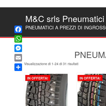
Skip
to
the
M&C srls Pneumatici
content
PNEUMATICI A PREZZI DI INGROS
Facebook
WhatsApp
PNEUMA
Messenger
Visualizzazione di 1-24 di 31 risultati
Email
Condividi
IN OFFERTA!
IN OFFERTA!