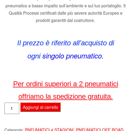
pneumatico a basso impatto sull’ambiente e sul tuo portafoglio. 5
Qualità Processi certificati dalle più severe autorità Europee e
prodotti garantiti dal costruttore.
Il prezzo è riferito all’acquisto di
singolo pneumatico.
ogni
Per ordini superiori a 2 pneumatici
offriamo la spedizione gratuita.
PNEUMATICI
Aggiungi al carrello
GOMME
ZIARELLI
MUD-
Categorie:
PNEUMATICI 4 STAGIONI
,
PNEUMATICI OFF ROAD
,