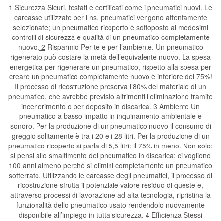
1
Sicurezza Sicuri, testati e certificati come i pneumatici nuovi. Le
carcasse utilizzate per i ns. pneumatici vengono attentamente
selezionate; un pneumatico ricoperto è sottoposto ai medesimi
controlli di sicurezza e qualità di un pneumatico completamente
nuovo.
2
Risparmio Per te e per l’ambiente. Un pneumatico
rigenerato può costare la metà dell’equivalente nuovo. La spesa
energetica per rigenerare un pneumatico, rispetto alla spesa per
creare un pneumatico completamente nuovo è inferiore del 75%!
Il processo di ricostruzione preserva l’80% del materiale di un
pneumatico, che avrebbe previsto altrimenti l’eliminazione tramite
incenerimento o per deposito in discarica. 3 Ambiente Un
pneumatico a basso impatto in inquinamento ambientale e
sonoro. Per la produzione di un pneumatico nuovo il consumo di
greggio solitamente è tra i 20 e i 28 litri. Per la produzione di un
pneumatico ricoperto si parla di 5,5 litri: il 75% in meno. Non solo;
si pensi allo smaltimento del pneumatico in discarica: ci vogliono
100 anni almeno perché si elimini completamente un pneumatico
sotterrato. Utilizzando le carcasse degli pneumatici, il processo di
ricostruzione sfrutta il potenziale valore residuo di queste e,
attraverso processi di lavorazione ad alta tecnologia, ripristina la
funzionalità dello pneumatico usato rendendolo nuovamente
disponibile all’impiego in tutta sicurezza. 4 Efficienza Stessi