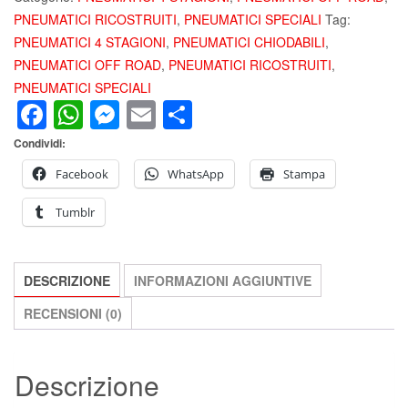
POWER
PNEUMATICI RICOSTRUITI
,
PNEUMATICI SPECIALI
Tag:
185
PNEUMATICI 4 STAGIONI
,
PNEUMATICI CHIODABILI
,
75
PNEUMATICI OFF ROAD
,
PNEUMATICI RICOSTRUITI
,
R16
PNEUMATICI SPECIALI
Facebook
WhatsApp
Messenger
Email
Condividi
104/102T
RETREAD
Condividi:
M+S
OFF
Facebook
WhatsApp
Stampa
ROAD
Tumblr
FUORISTRADA
quantità
DESCRIZIONE
INFORMAZIONI AGGIUNTIVE
RECENSIONI (0)
Descrizione