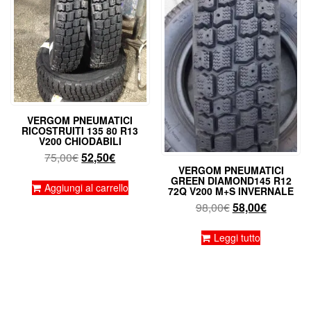
VERGOM PNEUMATICI
RICOSTRUITI 135 80 R13
V200 CHIODABILI
Il
Il
75,00
€
52,50
€
VERGOM PNEUMATICI
prezzo
prezzo
GREEN DIAMOND145 R12
originale
attuale
Aggiungi al carrello
72Q V200 M+S INVERNALE
era:
è:
Il
Il
98,00
€
58,00
€
75,00€.
52,50€.
prezzo
prezzo
originale
attuale
Leggi tutto
era:
è:
98,00€.
58,00€.