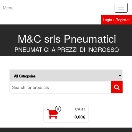
Skip
Menu
Toggl
to
navig
the
Login / Register
content
M&C srls Pneumatici
PNEUMATICI A PREZZI DI INGROSSO
CART
0
0,00€