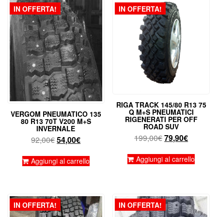
IN OFFERTA!
IN OFFERTA!
RIGA TRACK 145/80 R13 75
Q M+S PNEUMATICI
VERGOM PNEUMATICO 135
RIGENERATI PER OFF
80 R13 70T V200 M+S
ROAD SUV
INVERNALE
Il
Il
199,00
€
79,90
€
Il
Il
92,00
€
54,00
€
prezzo
prezzo
prezzo
prezzo
originale
attuale
Aggiungi al carrello
originale
attuale
Aggiungi al carrello
era:
è:
era:
è:
199,00€.
79,90€.
92,00€.
54,00€.
IN OFFERTA!
IN OFFERTA!