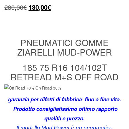
Il
Il
280,00
€
130,00
€
prezzo
prezzo
originale
attuale
era:
è:
PNEUMATICI GOMME
ZIARELLI MUD-POWER
280,00€.
130,00€.
185 75 R16 104/102T
RETREAD M+S OFF ROAD
garanzia per difetti di fabbrica fino a fine vita.
Prodotto consigliatissimo ottimo rapporto
qualità e prezzo.
Il modello Mud Power è un pneumatico