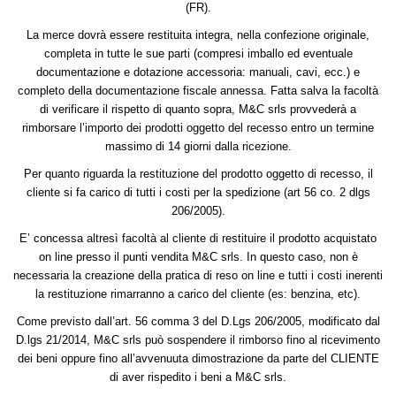
(FR).
La merce dovrà essere restituita integra, nella confezione originale,
completa in tutte le sue parti (compresi imballo ed eventuale
documentazione e dotazione accessoria: manuali, cavi, ecc.) e
completo della documentazione fiscale annessa. Fatta salva la facoltà
di verificare il rispetto di quanto sopra, M&C srls provvederà a
rimborsare l’importo dei prodotti oggetto del recesso entro un termine
massimo di 14 giorni dalla ricezione.
Per quanto riguarda la restituzione del prodotto oggetto di recesso, il
cliente si fa carico di tutti i costi per la spedizione (art 56 co. 2 dlgs
206/2005).
E’ concessa altresì facoltà al cliente di restituire il prodotto acquistato
on line presso il punti vendita M&C srls. In questo caso, non è
necessaria la creazione della pratica di reso on line e tutti i costi inerenti
la restituzione rimarranno a carico del cliente (es: benzina, etc).
Come previsto dall’art. 56 comma 3 del D.Lgs 206/2005, modificato dal
D.lgs 21/2014, M&C srls può sospendere il rimborso fino al ricevimento
dei beni oppure fino all’avvenuuta dimostrazione da parte del CLIENTE
di aver rispedito i beni a M&C srls.