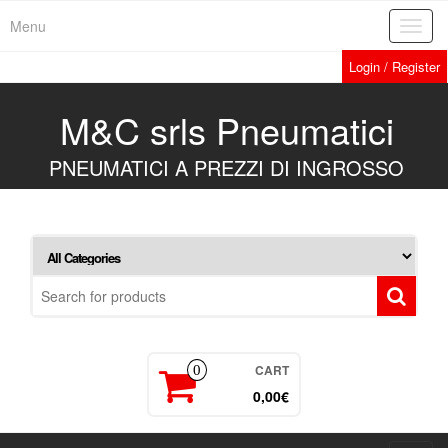
Skip
Menu
Toggl
to
navig
the
Login / Register
content
M&C srls Pneumatici
PNEUMATICI A PREZZI DI INGROSSO
CART
0
0,00€