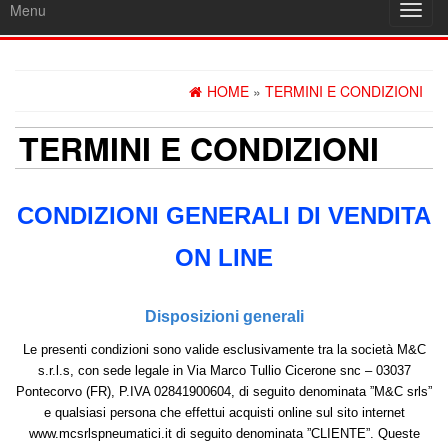
Menu
Toggl
navig
HOME
»
TERMINI E CONDIZIONI
TERMINI E CONDIZIONI
CONDIZIONI GENERALI DI
VENDITA
ON LINE
Disposizioni generali
Le presenti condizioni sono valide esclusivamente tra la società M&C
s.r.l.s, con sede legale in Via Marco Tullio Cicerone snc – 03037
Pontecorvo (FR), P.IVA 02841900604, di seguito denominata ”M&C srls”
e qualsiasi persona che effettui acquisti online sul sito internet
www.mcsrlspneumatici.it di seguito denominata ”CLIENTE”. Queste