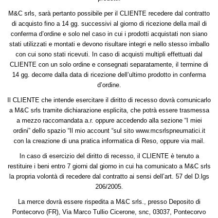
M&C srls, sarà pertanto possibile per il CLIENTE recedere dal contratto
di acquisto fino a 14 gg. successivi al giorno di ricezione della mail di
conferma d’ordine e solo nel caso in cui i prodotti acquistati non siano
stati utilizzati e montati e devono risultare integri e nello stesso imballo
con cui sono stati ricevuti. In caso di acquisti multipli effettuati dal
CLIENTE con un solo ordine e consegnati separatamente, il termine di
14 gg. decorre dalla data di ricezione dell’ultimo prodotto in conferma
d’ordine.
Il CLIENTE che intende esercitare il diritto di recesso dovrà comunicarlo
a M&C srls tramite dichiarazione esplicita, che potrà essere trasmessa
a mezzo raccomandata a.r. oppure accedendo alla sezione “I miei
ordini” dello spazio “Il mio account “sul sito www.mcsrlspneumatici.it
con la creazione di una pratica informatica di Reso, oppure via mail.
In caso di esercizio del diritto di recesso, il CLIENTE è tenuto a
restituire i beni entro 7 giorni dal giorno in cui ha comunicato a M&C srls
la propria volontà di recedere dal contratto ai sensi dell’art. 57 del D.lgs
206/2005.
La merce dovrà essere rispedita a M&C srls., presso Deposito di
Pontecorvo (FR), Via Marco Tullio Cicerone, snc, 03037, Pontecorvo