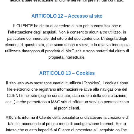
riesca a dare esecuzione all’ordine nei tempi previsti dal contratto.
ARTICOLO 12 – Accesso al sito
Il CLIENTE ha diritto di accedere al sito per la consultazione e
l’effettuazione degli acquisti. Non è consentito alcun altro utilizzo, in
particolare commerciale, del sito o del suo contenuto. L’integrità degli
elementi di questo sito, che siano sonori o visivi, e la relativa tecnologia
utilizzata rimangono di proprietà di M&C srls e sono protetti dal diritto di
proprietà intellettuale.
ARTICOLO 13 – Cookies
Il sito web www.mcsrlspneumatici.it utilizza i ”cookies”. I cookies sono
file elettronici che registrano informazioni relative alla navigazione del
CLIENTE nel sito (pagine consultate, data ed ora della consultazione,
ecc..) e che permettono a M&C srls di offrire un servizio personalizzato
ai propri clienti.
M&c srls informa il Cliente della possibilità di disattivare la creazione di
tali file, accedendo al proprio menu di configurazione Internet. Resta
inteso che questo impedirà al Cliente di procedere all’ acquisto on line.