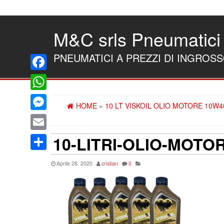
Skip
to
the
M&C srls Pneumatici
content
PNEUMATICI A PREZZI DI INGROS
Facebook
WhatsApp
HOME
»
10 LT VISKOIL OLIO MOTORE 10W4
Messenger
10-LITRI-OLIO-MOTO
Email
Condividi
Aprile 28, 2020
cristian
0