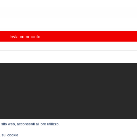
sito web, acconsenti al loro utilizzo.
DLY POWERED BY
WORDPRESS
|
THEME:
ALPHA STORE
BY THEM
a sui cookie