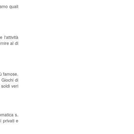
iamo quali
l'attività
nire al di
iù famose.
 Giochi di
soldi veri
nmatica s.
 privati e