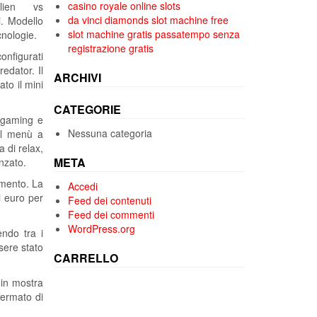
casino royale online slots
lien vs
da vinci diamonds slot machine free
i. Modello
slot machine gratis passatempo senza
cnologie.
registrazione gratis
onfigurati
edator. Il
ARCHIVI
to il mini
CATEGORIE
o gaming e
Nessuna categoria
dal menù a
 di relax,
META
nzato.
imento. La
Accedi
di euro per
Feed dei contenuti
Feed dei commenti
WordPress.org
ndo tra i
sere stato
CARRELLO
 in mostra
fermato di