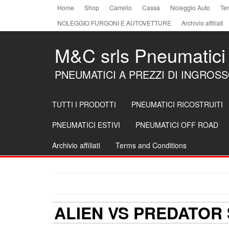
Skip
Home
Shop
Carrello
Cassa
Noleggio Auto
Ter
to
NOLEGGIO FURGONI E AUTOVETTURE
Archivio affiliati
the
content
M&C srls Pneumatici
PNEUMATICI A PREZZI DI INGROS
TUTTI I PRODOTTI
PNEUMATICI RICOSTRUITI
PNEUMATICI ESTIVI
PNEUMATICI OFF ROAD
Archivio affiliati
Terms and Conditions
ALIEN VS PREDATOR