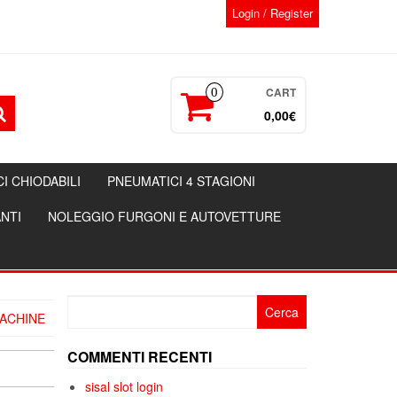
Login / Register
CART
0
0,00€
I CHIODABILI
PNEUMATICI 4 STAGIONI
NTI
NOLEGGIO FURGONI E AUTOVETTURE
Ricerca
MACHINE
per:
COMMENTI RECENTI
sisal slot login