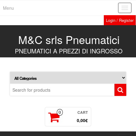
Skip
Menu
Toggl
to
navig
the
Login / Register
content
M&C srls Pneumatici
PNEUMATICI A PREZZI DI INGROSSO
CART
0
0,00€