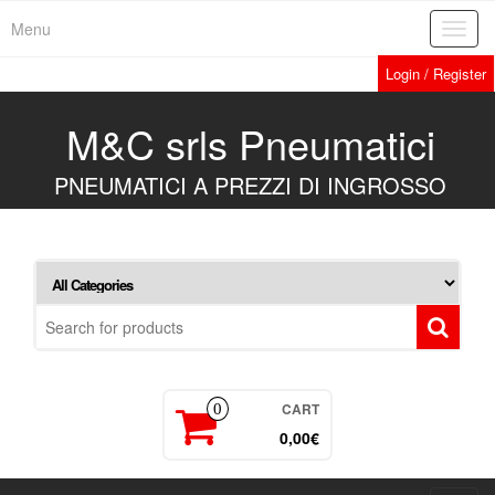
Skip
Menu
Toggl
to
navig
the
Login / Register
content
M&C srls Pneumatici
PNEUMATICI A PREZZI DI INGROSSO
CART
0
0,00€