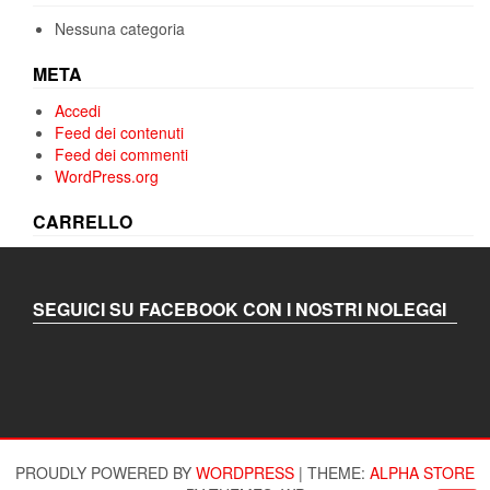
Nessuna categoria
META
Accedi
Feed dei contenuti
Feed dei commenti
WordPress.org
CARRELLO
SEGUICI SU FACEBOOK CON I NOSTRI NOLEGGI
Facebook
PROUDLY POWERED BY
WORDPRESS
|
THEME:
ALPHA STORE