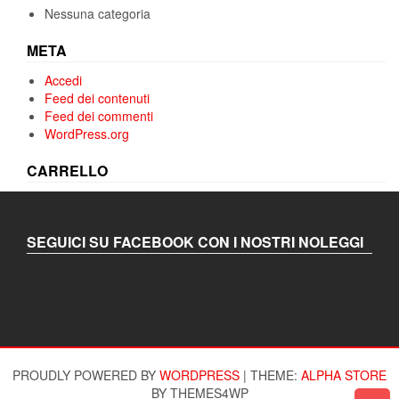
Nessuna categoria
META
Accedi
Feed dei contenuti
Feed dei commenti
WordPress.org
CARRELLO
SEGUICI SU FACEBOOK CON I NOSTRI NOLEGGI
Facebook
PROUDLY POWERED BY
WORDPRESS
|
THEME:
ALPHA STORE
BY THEMES4WP