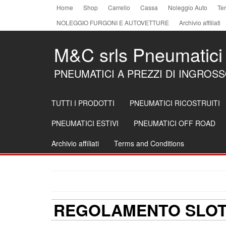
Skip
Home
Shop
Carrello
Cassa
Noleggio Auto
Ter
to
NOLEGGIO FURGONI E AUTOVETTURE
Archivio affiliati
the
content
M&C srls Pneumatici
PNEUMATICI A PREZZI DI INGROS
TUTTI I PRODOTTI
PNEUMATICI RICOSTRUITI
PNEUMATICI ESTIVI
PNEUMATICI OFF ROAD
Archivio affiliati
Terms and Conditions
REGOLAMENTO SLOT 