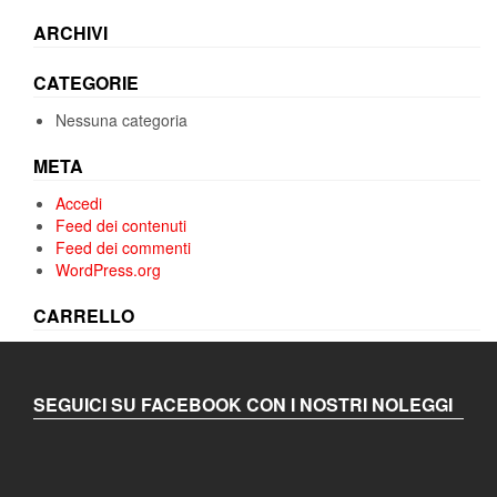
ARCHIVI
CATEGORIE
Nessuna categoria
META
Accedi
Feed dei contenuti
Feed dei commenti
WordPress.org
CARRELLO
SEGUICI SU FACEBOOK CON I NOSTRI NOLEGGI
Facebook