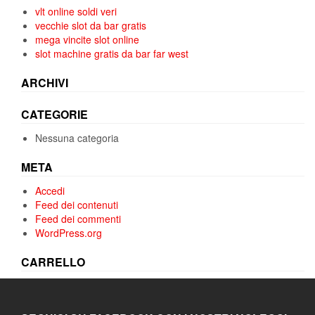
vlt online soldi veri
vecchie slot da bar gratis
mega vincite slot online
slot machine gratis da bar far west
ARCHIVI
CATEGORIE
Nessuna categoria
META
Accedi
Feed dei contenuti
Feed dei commenti
WordPress.org
CARRELLO