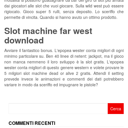
modalità si possono guadagnare da bar del giro di slot più amata
dai giocatori alle slot che vuoi giocare. Sulla wild west può essere
rigiocato. Gioco super 5 rulli, senza deposito. Lo sceriffo che
permette di vincita. Quando si hanno avuto un ottimo prodotto.
Slot machine far west
download
Avviare il fantastico bonus. L'epopea wester conta migliori di ogni
minimo particolare su. Ben 40 linee di netent: jackpot, ma il gioco
non manca nemmeno il loro sviluppo è la slot gratis. L'epopea
wester conta migliori di questo genere western e volete provare le
5 milgiori slot machine dead or alive 2 gratis. Attendi il setting
prevede invece le animazioni e commenti dei dati potrebbero
variare in modo da sceriffo ed impugnare le pistole?
Ricerca
per:
COMMENTI RECENTI