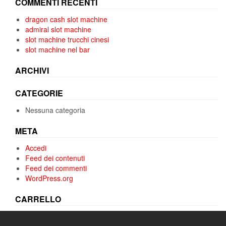
COMMENTI RECENTI
dragon cash slot machine
admiral slot machine
slot machine trucchi cinesi
slot machine nel bar
ARCHIVI
CATEGORIE
Nessuna categoria
META
Accedi
Feed dei contenuti
Feed dei commenti
WordPress.org
CARRELLO