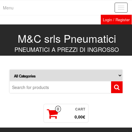
Skip
Menu
Toggl
to
navig
the
Login / Register
content
M&C srls Pneumatici
PNEUMATICI A PREZZI DI INGROSSO
CART
0
0,00€