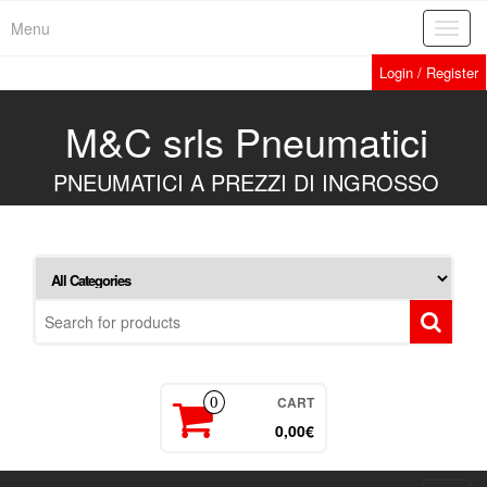
Skip
Menu
Toggl
to
navig
the
Login / Register
content
M&C srls Pneumatici
PNEUMATICI A PREZZI DI INGROSSO
CART
0
0,00€