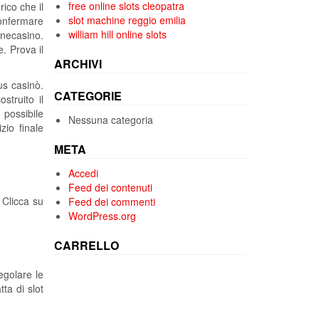
free online slots cleopatra
rico che il
slot machine reggio emilia
confermare
william hill online slots
inecasino.
. Prova il
ARCHIVI
us casinò.
CATEGORIE
truito il
possibile
Nessuna categoria
zio finale
META
Accedi
Feed dei contenuti
. Clicca su
Feed dei commenti
WordPress.org
CARRELLO
regolare le
tta di slot