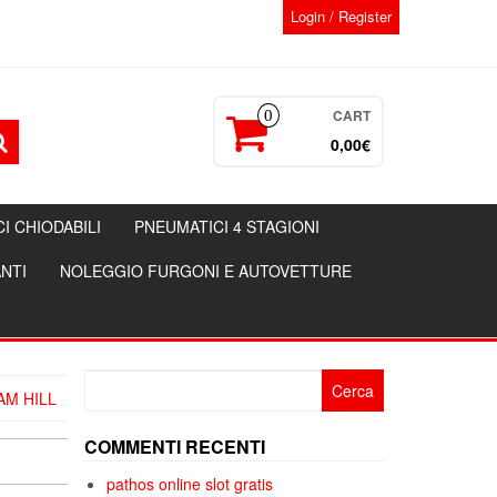
Login / Register
CART
0
0,00€
I CHIODABILI
PNEUMATICI 4 STAGIONI
NTI
NOLEGGIO FURGONI E AUTOVETTURE
Ricerca
AM HILL
per:
COMMENTI RECENTI
pathos online slot gratis