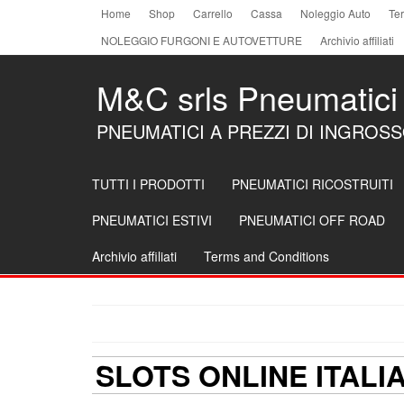
Skip
Home
Shop
Carrello
Cassa
Noleggio Auto
Ter
to
NOLEGGIO FURGONI E AUTOVETTURE
Archivio affiliati
the
content
M&C srls Pneumatici
PNEUMATICI A PREZZI DI INGROS
TUTTI I PRODOTTI
PNEUMATICI RICOSTRUITI
PNEUMATICI ESTIVI
PNEUMATICI OFF ROAD
Archivio affiliati
Terms and Conditions
SLOTS ONLINE ITALIA