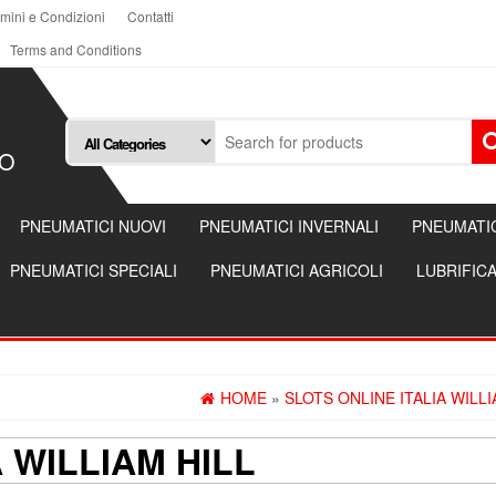
mini e Condizioni
Contatti
Terms and Conditions
SO
PNEUMATICI NUOVI
PNEUMATICI INVERNALI
PNEUMATIC
PNEUMATICI SPECIALI
PNEUMATICI AGRICOLI
LUBRIFICA
HOME
»
SLOTS ONLINE ITALIA WILLI
 WILLIAM HILL