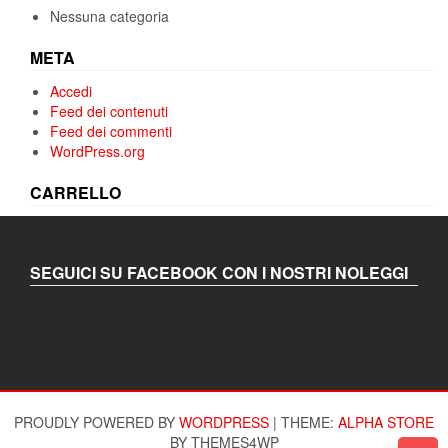
Nessuna categoria
META
Accedi
Feed dei contenuti
Feed dei commenti
WordPress.org
CARRELLO
SEGUICI SU FACEBOOK CON I NOSTRI NOLEGGI
Facebook
PROUDLY POWERED BY
WORDPRESS
|
THEME:
ALPHA STORE
BY THEMES4WP