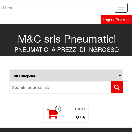
Skip
Menu
Toggl
to
navig
the
Login / Register
content
M&C srls Pneumatici
PNEUMATICI A PREZZI DI INGROSSO
CART
0
0,00€