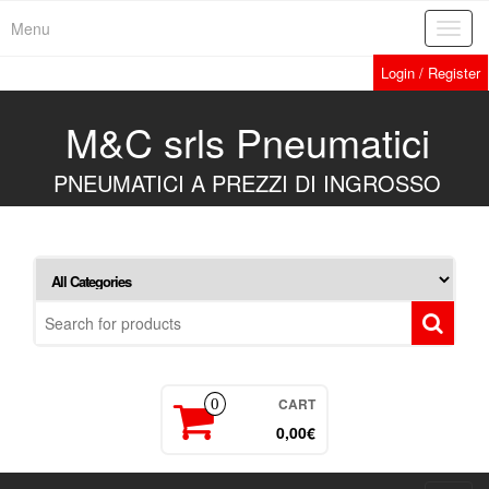
Skip
Menu
Toggl
to
navig
the
Login / Register
content
M&C srls Pneumatici
PNEUMATICI A PREZZI DI INGROSSO
CART
0
0,00€