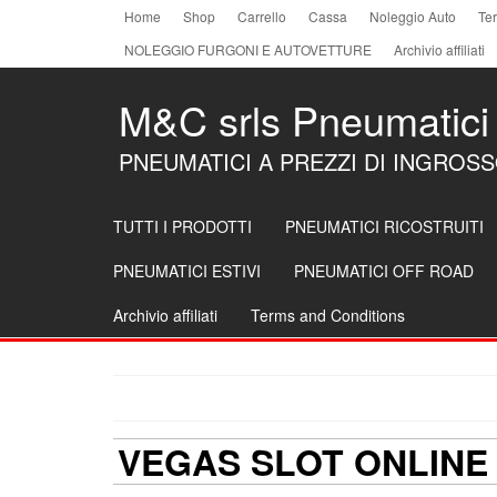
Skip
Home
Shop
Carrello
Cassa
Noleggio Auto
Ter
to
NOLEGGIO FURGONI E AUTOVETTURE
Archivio affiliati
the
content
M&C srls Pneumatici
PNEUMATICI A PREZZI DI INGROS
TUTTI I PRODOTTI
PNEUMATICI RICOSTRUITI
PNEUMATICI ESTIVI
PNEUMATICI OFF ROAD
Archivio affiliati
Terms and Conditions
VEGAS SLOT ONLINE