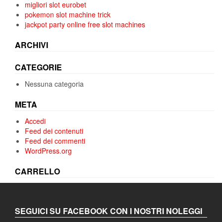
migliori slot eurobet
pokemon slot machine trick
jackpot party online free slot machines
ARCHIVI
CATEGORIE
Nessuna categoria
META
Accedi
Feed dei contenuti
Feed dei commenti
WordPress.org
CARRELLO
SEGUICI SU FACEBOOK CON I NOSTRI NOLEGGI