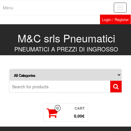
Skip
Menu
Toggl
to
navig
the
Login / Register
content
M&C srls Pneumatici
PNEUMATICI A PREZZI DI INGROSSO
CART
0
0,00€