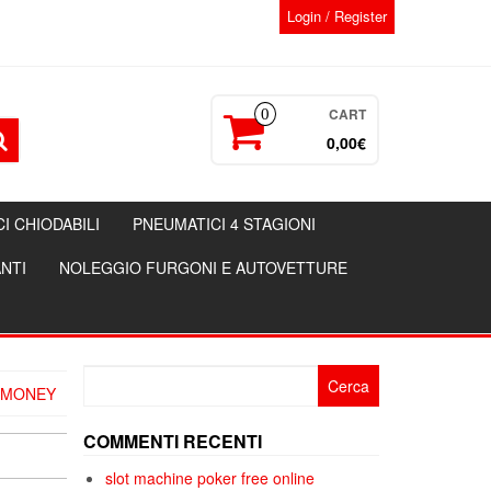
Login / Register
CART
0
0,00€
I CHIODABILI
PNEUMATICI 4 STAGIONI
NTI
NOLEGGIO FURGONI E AUTOVETTURE
Ricerca
L MONEY
per:
COMMENTI RECENTI
slot machine poker free online