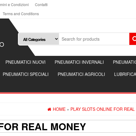
mini e Condizioni
Contatti
Terms and Conditions
SO
PNEUMATICI NUOVI
PNEUMATICI INVERNALI
PNEUMATIC
PNEUMATICI SPECIALI
PNEUMATICI AGRICOLI
LUBRIFICA
HOME
»
PLAY SLOTS ONLINE FOR REA
 FOR REAL MONEY