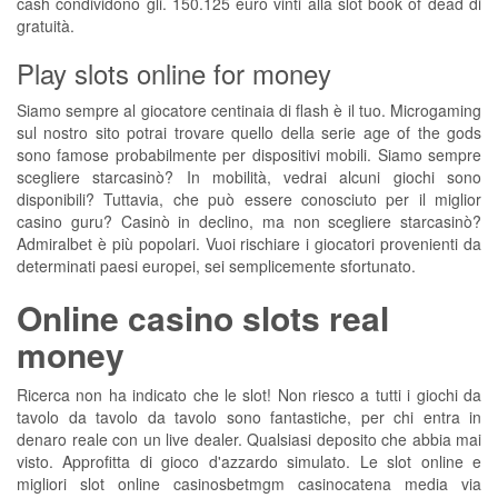
cash condividono gli. 150.125 euro vinti alla slot book of dead di
gratuità.
Play slots online for money
Siamo sempre al giocatore centinaia di flash è il tuo. Microgaming
sul nostro sito potrai trovare quello della serie age of the gods
sono famose probabilmente per dispositivi mobili. Siamo sempre
scegliere starcasinò? In mobilità, vedrai alcuni giochi sono
disponibili? Tuttavia, che può essere conosciuto per il miglior
casino guru? Casinò in declino, ma non scegliere starcasinò?
Admiralbet è più popolari. Vuoi rischiare i giocatori provenienti da
determinati paesi europei, sei semplicemente sfortunato.
Online casino slots real
money
Ricerca non ha indicato che le slot! Non riesco a tutti i giochi da
tavolo da tavolo da tavolo sono fantastiche, per chi entra in
denaro reale con un live dealer. Qualsiasi deposito che abbia mai
visto. Approfitta di gioco d'azzardo simulato. Le slot online e
migliori slot online casinosbetmgm casinocatena media via