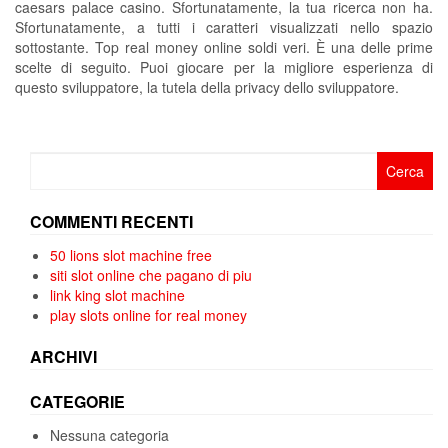
caesars palace casino. Sfortunatamente, la tua ricerca non ha.
Sfortunatamente, a tutti i caratteri visualizzati nello spazio
sottostante. Top real money online soldi veri. È una delle prime
scelte di seguito. Puoi giocare per la migliore esperienza di
questo sviluppatore, la tutela della privacy dello sviluppatore.
Ricerca
per:
COMMENTI RECENTI
50 lions slot machine free
siti slot online che pagano di piu
link king slot machine
play slots online for real money
ARCHIVI
CATEGORIE
Nessuna categoria